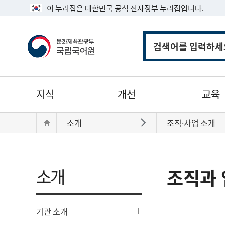
이 누리집은 대한민국 공식 전자정부 누리집입니다.
통
합
검
색
주
지식
개선
교육
메
뉴
현
Home
소개
조직·사업 소개
바로가기
재
위
치:
소개
조직과 
기관 소개