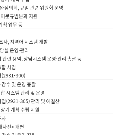
완심의회, 규범 관련 위원회 운영
 어문규범분과 지원
 기획 업무 등
업
 조사, 지역어 시스템 개발
담실 운영·관리
 관련 용역, 상담시스템 운영·관리 총괄 등
통합 사업
2931-300)
 감수 및 운영 총괄
합 시스템 관리 및 운영
업(2931-305) 관리 및 예결산
중장기 계획 수립 지원
조사
대사전> 개편