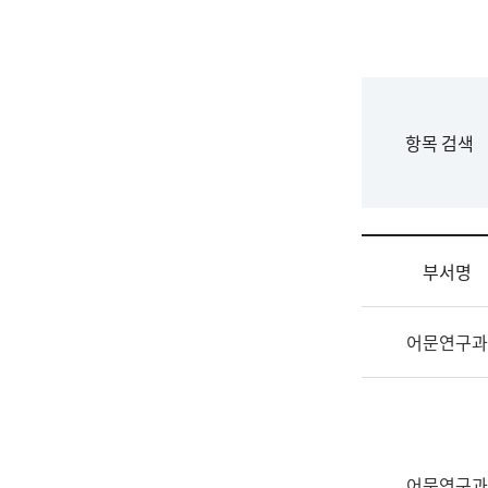
국
립
국
어
원
F
항목 검색
조
o
직
r
도
m
국
어
부서명
원
원
조
장
어문연구과
직
기
및
획
업
연
무
수
소
부
개
기
어문연구과