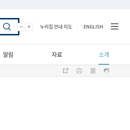
누리집 안내 지도
ENGLISH
전체 
축소
확대
알림
자료
소개
주소 복사
프린트
점자파일 내려받기
점자뷰어 보