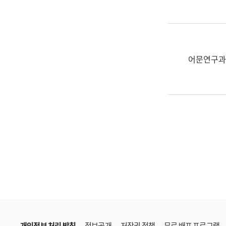
한
국
어
진
흥
어문연구과
과
수
어
점
자
진
흥
과
개인정보 처리 방침
정보공개
저작권 정책
무료 배포 프로그램