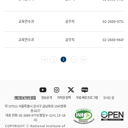
보
과
한
국
교육연수과
공무직
02-2669-9752
어
진
흥
과
교육연수과
공무직
02-2669-9645
수
어
점
자
첫 페이지
이전 페이지
다음 페이지
마지막 페이지
1
진
흥
과
Youtube
Instagram
Twitter
blog
개인정보 처리 방침
정보공개
저작권 정책
무료 배포 프로그램
오시는 길
바로 가기
문체부와 소속기관
우) 07511 서울특별시 강서구 금낭화로 154(방화
동 827)
대표 전화: 02-2669-9775(평일 9~12시, 13~18
시)
COPYRIGHT ⓒ National Institute of