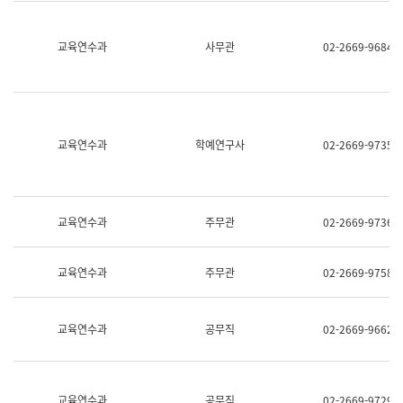
명,
교
직
육
위/
연
교육연수과
사무관
02-2669-9684
직
수
급,
과
전
어
화,
문
담
연
당
구
교육연수과
학예연구사
02-2669-9735
업
실
무)
어
문
연
구
교육연수과
주무관
02-2669-9736
과
어
문
교육연수과
주무관
02-2669-9758
연
구
과
(사
교육연수과
공무직
02-2669-9662
전
팀)
언
어
정
교육연수과
공무직
02-2669-9729