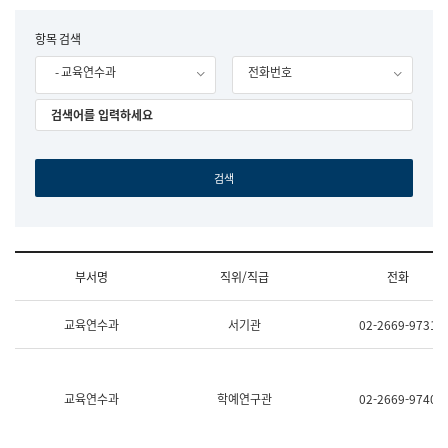
립
국
F
항목 검색
어
o
원
- 교육연수과
전화번호
r
조
m
직
도
국
어
원
원
장
기
획
연
수
부서명
직위/직급
전화
부
기
조
획
교육연수과
서기관
02-2669-9731
직
운
및
영
업
과
무
공
소
공
교육연수과
학예연구관
02-2669-9740
개
언
(부
어
서
과