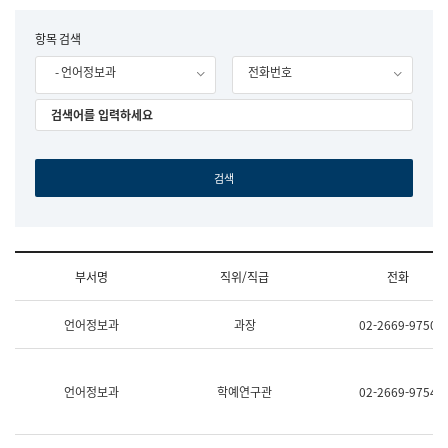
립
국
F
항목 검색
어
o
원
- 언어정보과
전화번호
r
조
m
직
도
국
어
원
원
장
기
획
연
수
부서명
직위/직급
전화
부
기
조
획
언어정보과
과장
02-2669-9750
직
운
및
영
업
과
무
공
언어정보과
학예연구관
02-2669-9754
소
공
개
언
(부
어
서
과