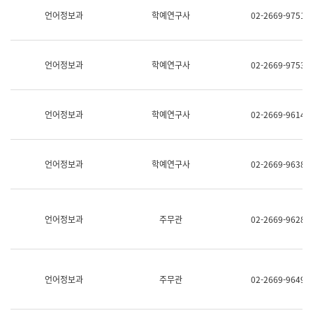
명,
교
언어정보과
학예연구사
02-2669-9751
직
육
위/
연
직
수
급,
과
언어정보과
학예연구사
02-2669-9753
전
어
화,
문
담
연
당
구
언어정보과
학예연구사
02-2669-9614
업
실
무)
어
문
연
언어정보과
학예연구사
02-2669-9638
구
과
어
문
연
언어정보과
주무관
02-2669-9628
구
과
(사
전
팀)
언어정보과
주무관
02-2669-9649
언
어
정