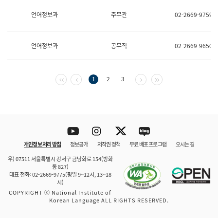
보
과
언어정보과
주무관
02-2669-9759
한
국
어
언어정보과
공무직
02-2669-9650
진
흥
과
수
첫 페이지
이전 페이지
다음 페이지
마지막 페이지
1
2
3
어
점
자
진
흥
과
Youtube
Instagram
Twitter
blog
개인정보 처리 방침
정보공개
저작권 정책
무료 배포 프로그램
오시는 길
바로 가기
문체부와 소속기관
우) 07511 서울특별시 강서구 금낭화로 154(방화
동 827)
대표 전화: 02-2669-9775(평일 9~12시, 13~18
시)
COPYRIGHT ⓒ National Institute of
Korean Language ALL RIGHTS RESERVED.