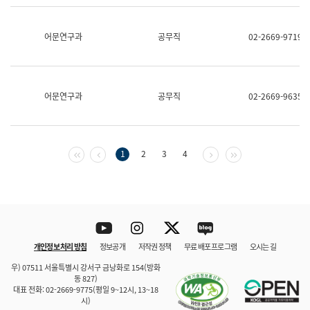
보
과
한
어문연구과
공무직
02-2669-9719
국
어
진
흥
과
어문연구과
공무직
02-2669-9635
수
어
점
자
진
첫 페이지
이전 페이지
다음 페이지
마지막 페이지
1
2
3
4
흥
과
Youtube
Instagram
Twitter
blog
개인정보 처리 방침
정보공개
저작권 정책
무료 배포 프로그램
오시는 길
바로 가기
문체부와 소속기관
우) 07511 서울특별시 강서구 금낭화로 154(방화
동 827)
대표 전화: 02-2669-9775(평일 9~12시, 13~18
시)