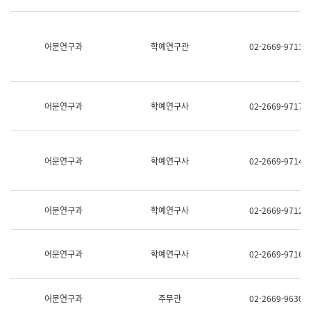
명,
교
직
육
위/
연
직
어문연구과
학예연구관
02-2669-9713
수
급,
과
전
어
화,
문
담
연
당
구
어문연구과
학예연구사
02-2669-9717
업
실
무)
어
문
연
어문연구과
학예연구사
02-2669-9714
구
과
어
문
어문연구과
학예연구사
02-2669-9712
연
구
과
(사
어문연구과
학예연구사
02-2669-9716
전
팀)
언
어
어문연구과
주무관
02-2669-9630
정