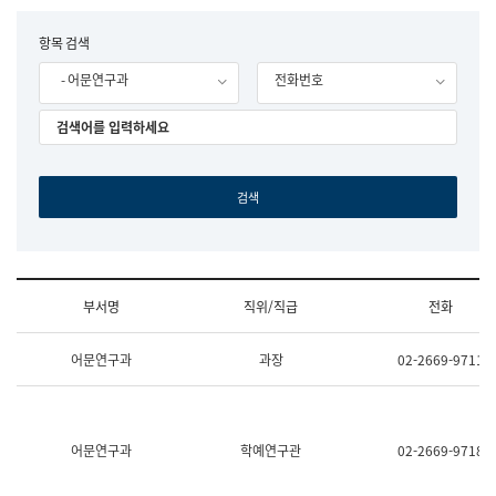
립
국
F
항목 검색
어
o
원
- 어문연구과
전화번호
r
조
m
직
도
국
어
원
원
장
기
획
연
수
부서명
직위/직급
전화
부
기
조
획
어문연구과
과장
02-2669-9711
직
운
및
영
업
과
무
공
소
공
어문연구과
학예연구관
02-2669-9718
개
언
(부
어
서
과