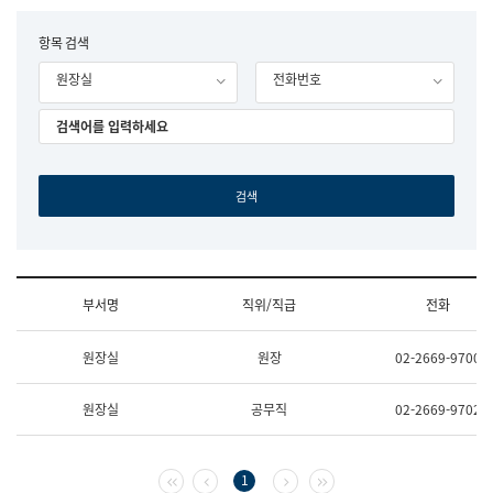
립
국
F
항목 검색
어
o
원
원장실
전화번호
r
조
m
직
도
국
어
원
원
장
기
획
연
수
부서명
직위/직급
전화
부
기
조
획
원장실
원장
02-2669-9700
직
운
및
영
업
과
원장실
공무직
02-2669-9702
무
공
소
공
개
언
(부
어
첫 페이지
이전 페이지
다음 페이지
마지막 페이지
1
서
과