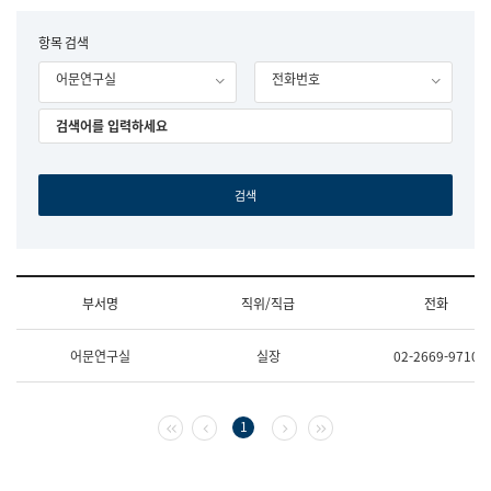
립
국
F
항목 검색
어
o
원
어문연구실
전화번호
r
조
m
직
도
국
어
원
원
장
기
획
연
수
부서명
직위/직급
전화
부
기
조
획
어문연구실
실장
02-2669-9710
직
운
및
영
업
과
무
공
첫 페이지
이전 페이지
다음 페이지
마지막 페이지
1
소
공
개
언
(부
어
서
과