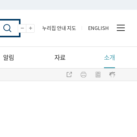
누리집 안내 지도
ENGLISH
전체 
축소
확대
알림
자료
소개
주소 복사
프린트
점자파일 내려받기
점자뷰어 보