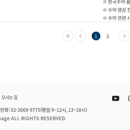
ㅇ 한국수어 활
ㅇ 수어 영상 
ㅇ 수어 관련 
첫 페이지
이전 페이지
1
2
Yout
오시는 길
전화: 02-2669-9775(평일 9~12시, 13~18시)
guage ALL RIGHTS RESERVED.