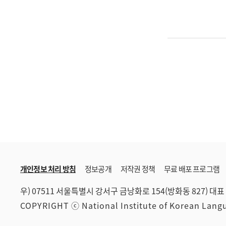
개인정보 처리 방침
정보공개
저작권 정책
무료 배포 프로그램
우) 07511 서울특별시 강서구 금낭화로 154(방화동 827)
대표 
COPYRIGHT ⓒ National Institute of Korean Lan