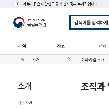
이 누리집은 대한민국 공식 전자정부 누리집입니다.
통
합
검
색
주
지식
개선
교육
메
뉴
현
Home
소개
조직·사업 소개
바로가기
재
위
치:
소개
조직과 
기관 소개