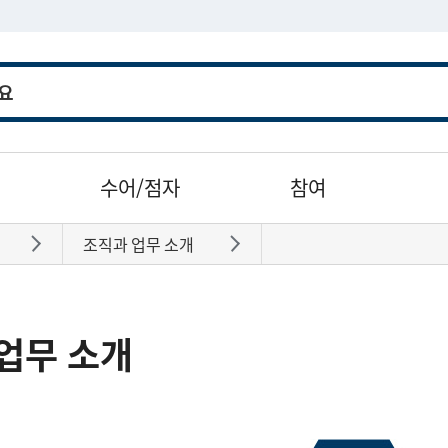
수어/점자
참여
조직과 업무 소개
바로가기
바로가기
업무 소개