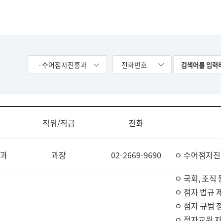
- 수어점자진흥과
전화번호
직위/직급
전화
과
과장
02-2669-9690
ㅇ 수어점자진
ㅇ 국회, 조직 
ㅇ 점자 법규 
ㅇ 점자 규범 
ㅇ 점자교원 