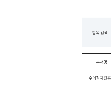
국
립
국
어
원
F
항목 검색
조
o
직
r
도
m
국
어
부서명
원
원
조
장
수어점자진흥
직
기
및
획
업
연
무
수
소
부
개
기