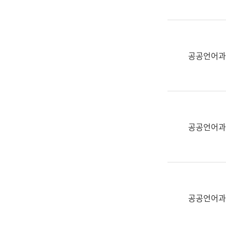
(부
획
서
운
명,
영
직
과
위/
공공언어과
공
직
공
급,
언
전
어
화,
과
담
교
공공언어과
당
육
업
연
무)
수
과
어
문
공공언어과
연
구