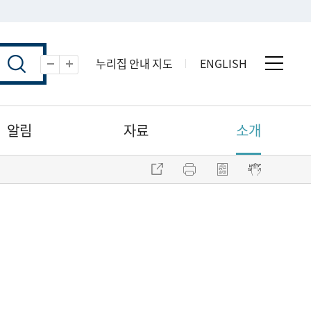
누리집 안내 지도
ENGLISH
전체 
축소
확대
알림
자료
소개
주소 복사
프린트
점자파일 내려받기
점자뷰어 보