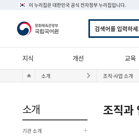
이 누리집은 대한민국 공식 전자정부 누리집입니다.
통
합
검
색
주
지식
개선
교육
메
뉴
현
Home
소개
조직·사업 소개
바로가기
재
위
치:
소개
조직과 
기관 소개