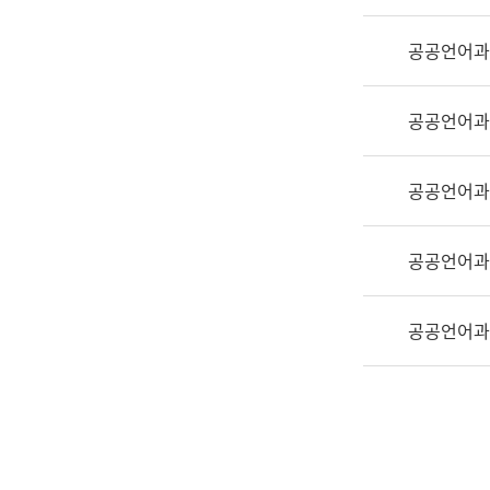
실
어
공공언어과
문
연
구
공공언어과
과
어
문
공공언어과
연
구
공공언어과
과
(사
전
공공언어과
팀)
언
어
정
보
과