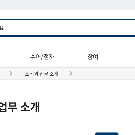
수어/점자
참여
조직과 업무 소개
바로가기
바로가기
업무 소개