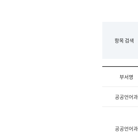
국
립
국
어
원
F
항목 검색
조
o
직
r
도
m
국
어
부서명
원
원
조
장
공공언어과
직
기
및
획
업
연
무
수
소
공공언어과
부
개
기