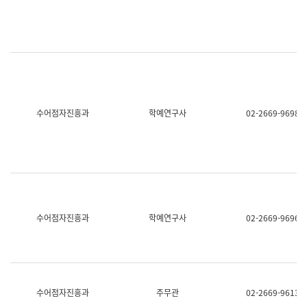
명,
교
직
육
위/
연
직
수
급,
과
전
어
화,
문
담
연
당
구
수어점자진흥과
학예연구사
02-2669-9698
업
실
무)
어
문
연
구
과
어
문
연
수어점자진흥과
학예연구사
02-2669-9696
구
과
(사
전
팀)
언
어
수어점자진흥과
주무관
02-2669-9613
정