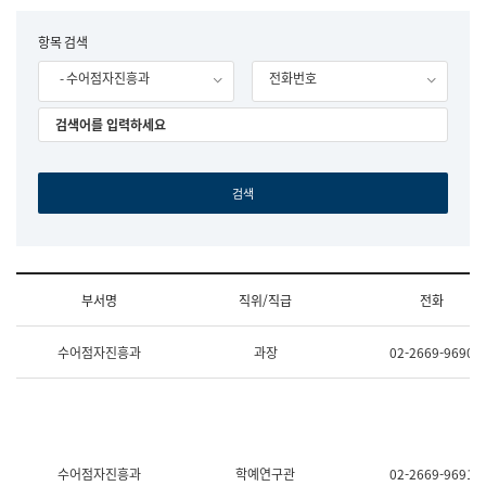
립
국
F
항목 검색
어
o
원
- 수어점자진흥과
전화번호
r
조
m
직
도
국
어
원
원
장
기
획
연
수
부서명
직위/직급
전화
부
기
조
획
수어점자진흥과
과장
02-2669-9690
직
운
및
영
업
과
무
공
소
공
개
언
(부
어
수어점자진흥과
학예연구관
02-2669-9691
서
과