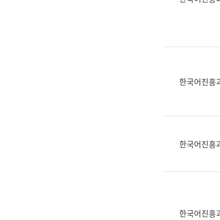
(부
획
서
운
명,
영
직
과
위/
공
직
공
급,
언
한국어진흥
전
어
화,
과
담
교
당
육
업
연
한국어진흥
무)
수
과
어
문
연
구
한국어진흥