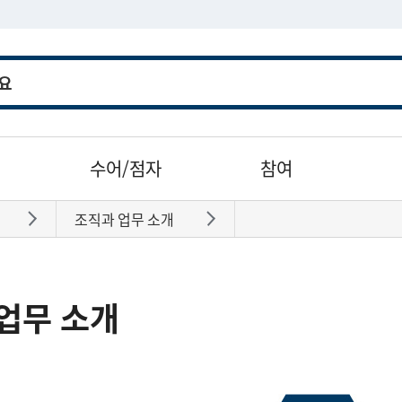
수어/점자
참여
조직과 업무 소개
바로가기
바로가기
업무 소개