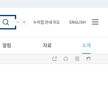
누리집 안내 지도
ENGLISH
전체 
축소
확대
알림
자료
소개
주소 복사
프린트
점자파일 내려받기
점자뷰어 보