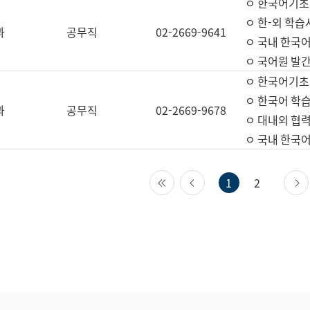
ㅇ 한국어기초
ㅇ 한-외 학습
과
공무직
02-2669-9641
ㅇ 국내 한국
ㅇ 국어원 발간
ㅇ 한국어기초
ㅇ 한국어 학
과
공무직
02-2669-9678
ㅇ 대내외 협력
ㅇ 국내 한국
첫 페이지
이전 페이지
1
2