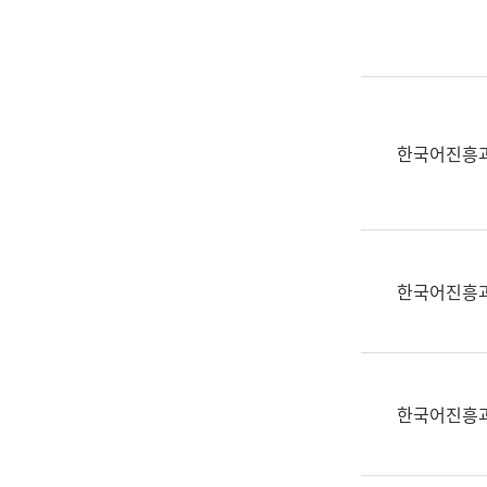
실
어
문
연
구
과
한국어진흥
어
문
연
구
과
한국어진흥
(사
전
팀)
언
어
한국어진흥
정
보
과