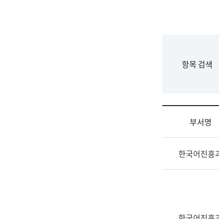
국
립
국
어
원
F
항목 검색
조
o
직
r
도
m
국
어
부서명
원
원
조
장
한국어진흥
직
기
및
획
업
연
무
수
소
부
개
기
한국어진흥