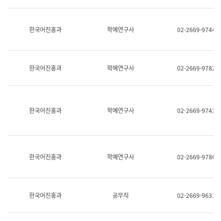
명,
교
직
육
위/
연
한국어진흥과
학예연구사
02-2669-9744
직
수
급,
과
전
어
화,
문
담
연
한국어진흥과
학예연구사
02-2669-9782
당
구
업
실
무)
어
문
연
한국어진흥과
학예연구사
02-2669-9743
구
과
어
문
연
한국어진흥과
학예연구사
02-2669-9786
구
과
(사
전
팀)
한국어진흥과
공무직
02-2669-9631
언
어
정