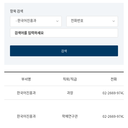
립
국
F
항목 검색
어
o
원
- 한국어진흥과
전화번호
r
조
m
직
도
국
어
원
원
장
기
획
연
수
부서명
직위/직급
전화
부
기
조
획
한국어진흥과
과장
02-2669-9742
직
운
및
영
업
과
무
공
소
공
한국어진흥과
학예연구관
02-2669-9742
개
언
(부
어
서
과