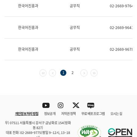
보
한국어진흥과
공무직
02-2669-9764
과
한
국
어
한국어진흥과
공무직
02-2669-9641
진
흥
과
수
한국어진흥과
공무직
02-2669-9678
어
점
자
진
흥
첫 페이지
이전 페이지
다음 페이지
마지막 페이지
1
2
과
Youtube
Instagram
Twitter
blog
개인정보 처리 방침
정보공개
저작권 정책
무료 배포 프로그램
오시는 길
바로 가기
문체부와 소속기관
우) 07511 서울특별시 강서구 금낭화로 154(방화
동 827)
대표 전화: 02-2669-9775(평일 9~12시, 13~18