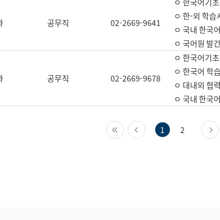
ㅇ 한국어기초
ㅇ 한-외 학습
과
공무직
02-2669-9641
ㅇ 국내 한국
ㅇ 국어원 발간
ㅇ 한국어기초
ㅇ 한국어 학
과
공무직
02-2669-9678
ㅇ 대내외 협력
ㅇ 국내 한국
첫 페이지
이전 페이지
1
2