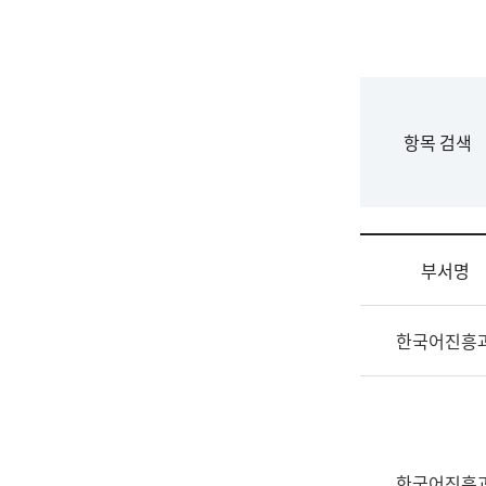
국
립
국
어
원
F
항목 검색
조
o
직
r
도
m
국
어
부서명
원
원
조
장
한국어진흥
직
기
및
획
업
연
무
수
소
부
개
기
한국어진흥