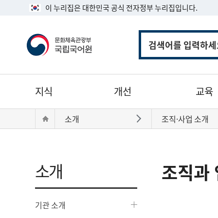
이 누리집은 대한민국 공식 전자정부 누리집입니다.
통
합
검
색
주
지식
개선
교육
메
뉴
현
Home
소개
조직·사업 소개
바로가기
재
위
치:
소개
조직과 
기관 소개