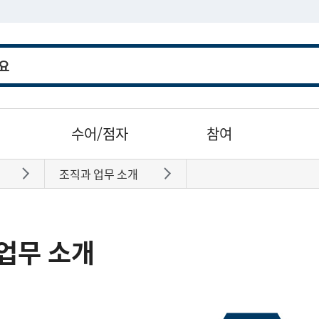
수어/점자
참여
조직과 업무 소개
바로가기
바로가기
업무 소개