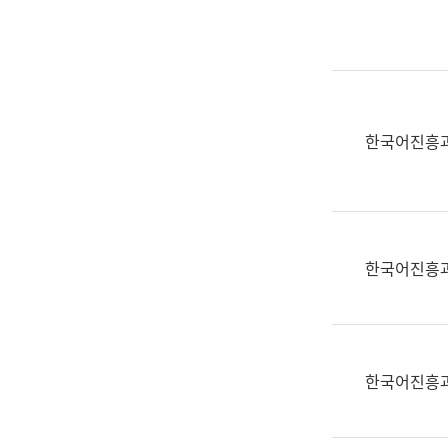
실
어
문
연
구
과
한국어진흥
어
문
연
구
과
한국어진흥
(사
전
팀)
언
어
한국어진흥
정
보
과