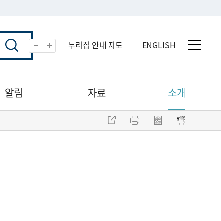
누리집 안내 지도
ENGLISH
전체 
축소
확대
알림
자료
소개
주소 복사
프린트
점자파일 내려받기
점자뷰어 보