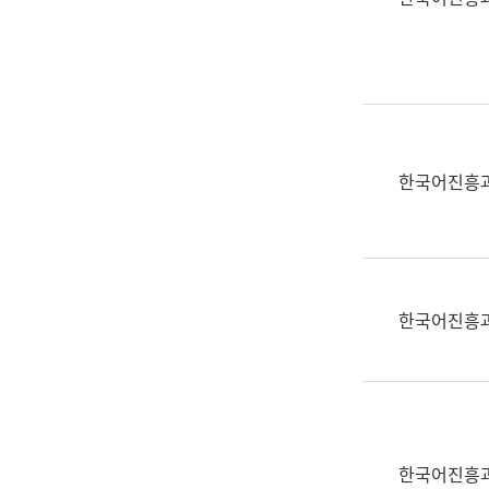
(부
획
서
운
명,
영
직
과
위/
공
직
공
급,
언
한국어진흥
전
어
화,
과
담
교
당
육
업
연
한국어진흥
무)
수
과
어
문
연
구
한국어진흥