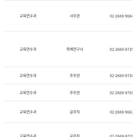
명,
교
직
육
위/
연
교육연수과
사무관
02-2669-9684
직
수
급,
과
전
어
화,
문
담
연
당
구
교육연수과
학예연구사
02-2669-9735
업
실
무)
어
문
연
구
교육연수과
주무관
02-2669-9736
과
어
문
교육연수과
주무관
02-2669-9758
연
구
과
(사
교육연수과
공무직
02-2669-9662
전
팀)
언
어
정
교육연수과
공무직
02-2669-9729