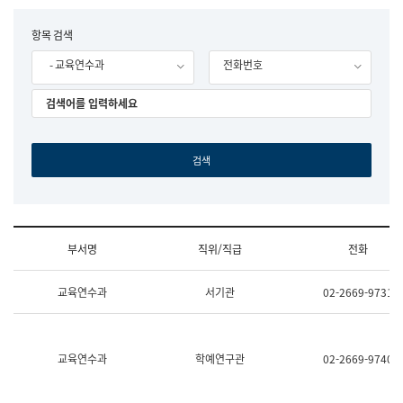
립
국
F
항목 검색
어
o
원
- 교육연수과
전화번호
r
조
m
직
도
국
어
원
원
장
기
획
연
수
부서명
직위/직급
전화
부
기
조
획
교육연수과
서기관
02-2669-9731
직
운
및
영
업
과
무
공
소
공
교육연수과
학예연구관
02-2669-9740
개
언
(부
어
서
과