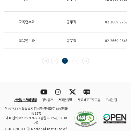
보
과
한
국
교육연수과
공무직
02-2669-9752
어
진
흥
과
교육연수과
공무직
02-2669-9645
수
어
점
자
첫 페이지
이전 페이지
다음 페이지
마지막 페이지
1
진
흥
과
Youtube
Instagram
Twitter
blog
개인정보 처리 방침
정보공개
저작권 정책
무료 배포 프로그램
오시는 길
바로 가기
문체부와 소속기관
우) 07511 서울특별시 강서구 금낭화로 154(방화
동 827)
대표 전화: 02-2669-9775(평일 9~12시, 13~18
시)
COPYRIGHT ⓒ National Institute of