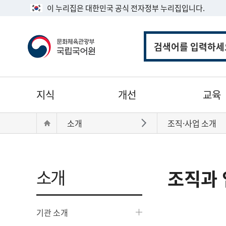
이 누리집은 대한민국 공식 전자정부 누리집입니다.
통
합
검
색
주
지식
개선
교육
메
뉴
현
Home
소개
조직·사업 소개
바로가기
재
위
치:
소개
조직과 
기관 소개