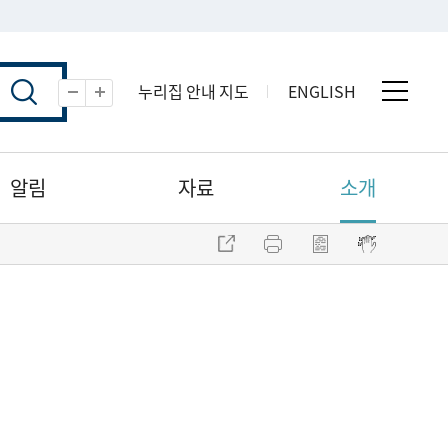
누리집 안내 지도
ENGLISH
전체 
축소
확대
알림
자료
소개
주소 복사
프린트
점자파일 내려받기
점자뷰어 보