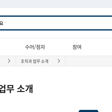
수어/점자
참여
조직과 업무 소개
바로가기
바로가기
업무 소개