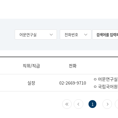
어문연구실
전화번호
직위/직급
전화
ㅇ 어문연구실
실장
02-2669-9710
ㅇ 국립국어원
첫 페이지
이전 페이지
다
1