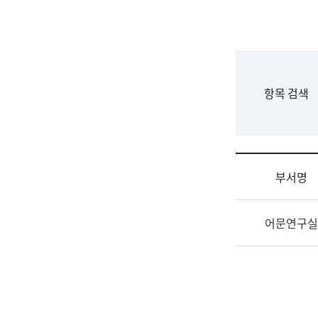
국
립
국
어
원
F
항목 검색
조
o
직
r
도
m
국
어
부서명
원
원
조
장
어문연구실
직
기
및
획
업
연
무
수
소
부
개
기