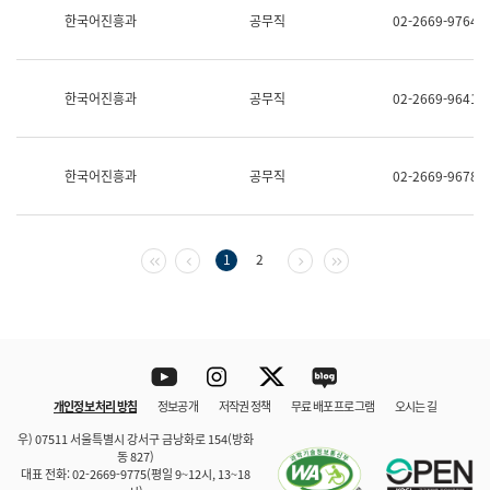
보
한국어진흥과
공무직
02-2669-9764
과
한
국
어
한국어진흥과
공무직
02-2669-9641
진
흥
과
수
한국어진흥과
공무직
02-2669-9678
어
점
자
진
흥
첫 페이지
이전 페이지
다음 페이지
마지막 페이지
1
2
과
Youtube
Instagram
Twitter
blog
개인정보 처리 방침
정보공개
저작권 정책
무료 배포 프로그램
오시는 길
바로 가기
문체부와 소속기관
우) 07511 서울특별시 강서구 금낭화로 154(방화
동 827)
대표 전화: 02-2669-9775(평일 9~12시, 13~18