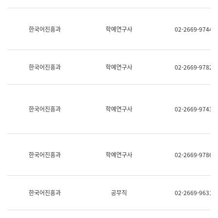
명,
교
직
육
위/
연
한국어진흥과
학예연구사
02-2669-9744
직
수
급,
과
전
어
화,
문
담
연
한국어진흥과
학예연구사
02-2669-9782
당
구
업
실
무)
어
문
연
한국어진흥과
학예연구사
02-2669-9743
구
과
어
문
연
한국어진흥과
학예연구사
02-2669-9786
구
과
(사
전
팀)
한국어진흥과
공무직
02-2669-9631
언
어
정