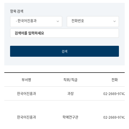
립
국
F
항목 검색
어
o
원
- 한국어진흥과
전화번호
r
조
m
직
도
국
어
원
원
장
기
획
연
수
부서명
직위/직급
전화
부
기
조
획
한국어진흥과
과장
02-2669-9742
직
운
및
영
업
과
무
공
소
공
한국어진흥과
학예연구관
02-2669-9742
개
언
(부
어
서
과