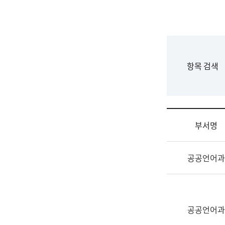
국
립
국
어
원
F
항목 검색
조
o
직
r
도
m
국
어
부서명
원
원
조
장
공공언어과
직
기
및
획
업
연
무
수
소
공공언어과
부
개
기