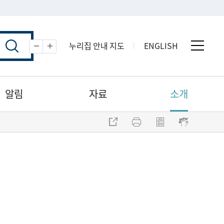
누리집 안내 지도
ENGLISH
전체 
축소
확대
알림
자료
소개
주소 복사
프린트
점자파일 내려받기
점자뷰어 보