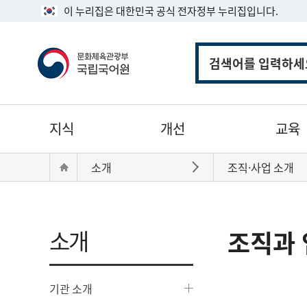
이 누리집은 대한민국 공식 전자정부 누리집입니다.
통
합
검
색
주
지식
개선
교육
메
뉴
현
Home
소개
조직·사업 소개
바로가기
재
위
치:
소개
조직과 
기관 소개