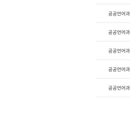
실
어
공공언어과
문
연
구
공공언어과
과
어
문
공공언어과
연
구
공공언어과
과
(사
전
공공언어과
팀)
언
어
정
보
과