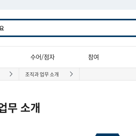
수어/점자
참여
조직과 업무 소개
바로가기
바로가기
업무 소개