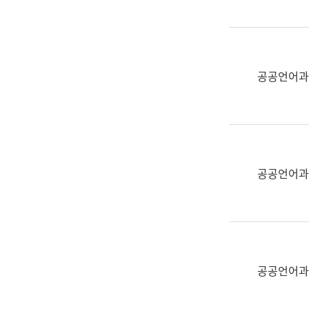
(부
획
서
운
명,
영
직
과
위/
공공언어과
공
직
공
급,
언
전
어
화,
과
담
교
공공언어과
당
육
업
연
무)
수
과
어
문
공공언어과
연
구