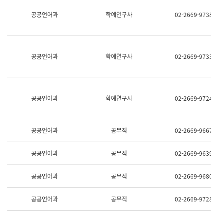
명,
교
공공언어과
학예연구사
02-2669-9738
직
육
위/
연
직
수
급,
과
전
어
공공언어과
학예연구사
02-2669-9733
화,
문
담
연
당
구
업
실
무)
어
공공언어과
학예연구사
02-2669-9724
문
연
구
과
공공언어과
공무직
02-2669-9667
어
문
연
공공언어과
공무직
02-2669-9639
구
과
(사
공공언어과
공무직
02-2669-9680
전
팀)
언
공공언어과
공무직
02-2669-9728
어
정