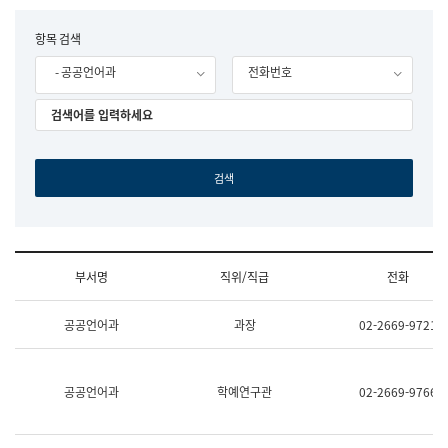
립
국
F
항목 검색
어
o
원
- 공공언어과
전화번호
r
조
m
직
도
국
어
원
원
장
기
획
연
수
부서명
직위/직급
전화
부
기
조
획
공공언어과
과장
02-2669-9721
직
운
및
영
업
과
무
공
공공언어과
학예연구관
02-2669-9766
소
공
개
언
(부
어
서
과