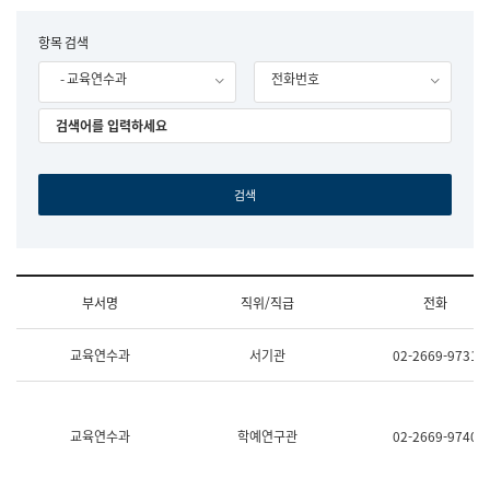
립
국
F
항목 검색
어
o
원
- 교육연수과
전화번호
r
조
m
직
도
국
어
원
원
장
기
획
연
수
부서명
직위/직급
전화
부
기
조
획
교육연수과
서기관
02-2669-9731
직
운
및
영
업
과
무
공
소
공
교육연수과
학예연구관
02-2669-9740
개
언
(부
어
서
과