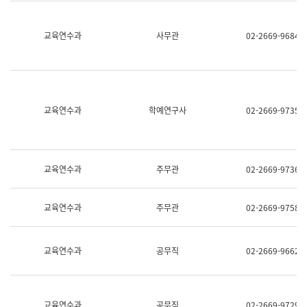
명,
교
직
육
위/
연
교육연수과
사무관
02-2669-9684
직
수
급,
과
전
어
화,
문
담
연
당
구
교육연수과
학예연구사
02-2669-9735
업
실
무)
어
문
연
구
교육연수과
주무관
02-2669-9736
과
어
문
교육연수과
주무관
02-2669-9758
연
구
과
(사
교육연수과
공무직
02-2669-9662
전
팀)
언
어
정
교육연수과
공무직
02-2669-9729