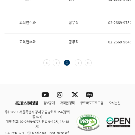
보
과
한
국
교육연수과
공무직
02-2669-9752
어
진
흥
과
교육연수과
공무직
02-2669-9645
수
어
점
자
첫 페이지
이전 페이지
다음 페이지
마지막 페이지
1
진
흥
과
Youtube
Instagram
Twitter
blog
개인정보 처리 방침
정보공개
저작권 정책
무료 배포 프로그램
오시는 길
바로 가기
문체부와 소속기관
우) 07511 서울특별시 강서구 금낭화로 154(방화
동 827)
대표 전화: 02-2669-9775(평일 9~12시, 13~18
시)
COPYRIGHT ⓒ National Institute of