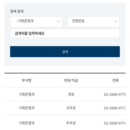
립
국
F
항목 검색
어
o
원
- 기획운영과
전화번호
r
조
m
직
도
국
어
원
원
장
기
획
연
수
부서명
직위/직급
전화
부
기
조
획
기획운영과
과장
02-2669-9770
직
운
및
영
업
과
기획운영과
사무관
02-2669-9772
무
공
소
공
개
언
기획운영과
주무관
02-2669-9774
(부
어
서
과