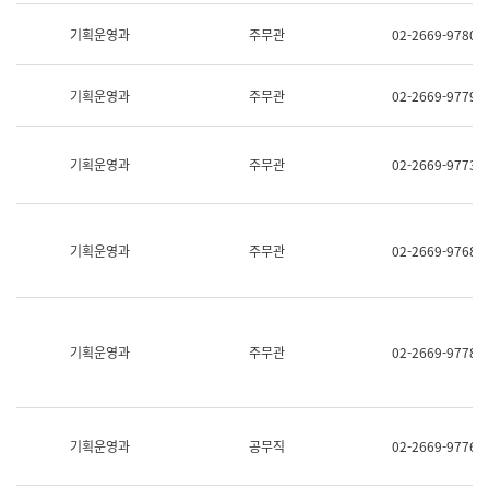
명,
교
직
기획운영과
주무관
02-2669-9780
육
위/
연
직
수
급,
과
기획운영과
주무관
02-2669-9779
전
어
화,
문
담
연
당
기획운영과
주무관
02-2669-9773
구
업
실
무)
어
문
연
기획운영과
주무관
02-2669-9768
구
과
어
문
연
구
기획운영과
주무관
02-2669-9778
과
(사
전
팀)
언
기획운영과
공무직
02-2669-9776
어
정