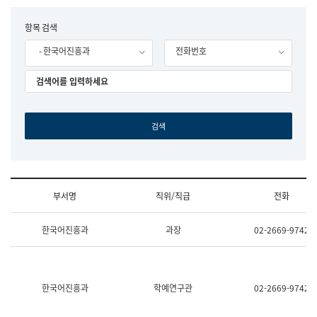
립
국
F
항목 검색
어
o
원
- 한국어진흥과
전화번호
r
조
m
직
도
국
어
원
원
장
기
획
연
수
부서명
직위/직급
전화
부
기
조
획
한국어진흥과
과장
02-2669-9742
직
운
및
영
업
과
무
공
소
공
한국어진흥과
학예연구관
02-2669-9742
개
언
(부
어
서
과