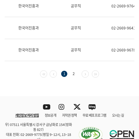
보
한국어진흥과
공무직
02-2669-9764
과
한
국
어
한국어진흥과
공무직
02-2669-9641
진
흥
과
수
한국어진흥과
공무직
02-2669-9678
어
점
자
진
흥
첫 페이지
이전 페이지
다음 페이지
마지막 페이지
1
2
과
Youtube
Instagram
Twitter
blog
개인정보 처리 방침
정보공개
저작권 정책
무료 배포 프로그램
오시는 길
바로 가기
문체부와 소속기관
우) 07511 서울특별시 강서구 금낭화로 154(방화
동 827)
대표 전화: 02-2669-9775(평일 9~12시, 13~18