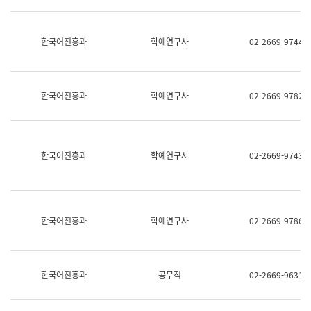
명,
교
직
육
위/
연
한국어진흥과
학예연구사
02-2669-9744
직
수
급,
과
전
어
화,
문
담
연
한국어진흥과
학예연구사
02-2669-9782
당
구
업
실
무)
어
문
연
한국어진흥과
학예연구사
02-2669-9743
구
과
어
문
연
한국어진흥과
학예연구사
02-2669-9786
구
과
(사
전
팀)
한국어진흥과
공무직
02-2669-9631
언
어
정