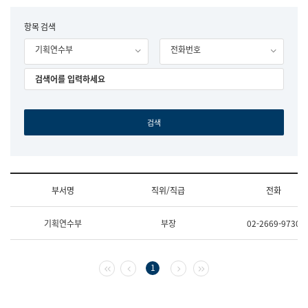
립
국
F
항목 검색
어
o
원
기획연수부
전화번호
r
조
m
직
도
국
어
원
원
장
기
획
연
수
부서명
직위/직급
전화
부
기
조
획
기획연수부
부장
02-2669-9730
직
운
및
영
업
과
무
공
첫 페이지
이전 페이지
다음 페이지
마지막 페이지
1
소
공
개
언
(부
어
서
과