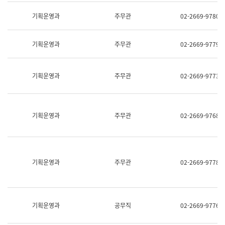
명,
교
직
기획운영과
주무관
02-2669-9780
육
위/
연
직
수
급,
과
기획운영과
주무관
02-2669-9779
전
어
화,
문
담
연
당
기획운영과
주무관
02-2669-9773
구
업
실
무)
어
문
연
기획운영과
주무관
02-2669-9768
구
과
어
문
연
구
기획운영과
주무관
02-2669-9778
과
(사
전
팀)
언
기획운영과
공무직
02-2669-9776
어
정