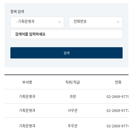
립
국
F
항목 검색
어
o
원
- 기획운영과
전화번호
r
조
m
직
도
국
어
원
원
장
기
획
연
수
부서명
직위/직급
전화
부
기
조
획
기획운영과
과장
02-2669-9770
직
운
및
영
업
과
기획운영과
사무관
02-2669-9772
무
공
소
공
개
언
기획운영과
주무관
02-2669-9774
(부
어
서
과