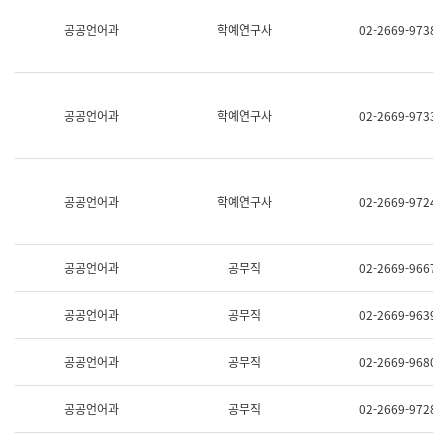
명,
교
공공언어과
학예연구사
02-2669-9738
직
육
위/
연
직
수
급,
과
전
어
공공언어과
학예연구사
02-2669-9733
화,
문
담
연
당
구
업
실
무)
어
공공언어과
학예연구사
02-2669-9724
문
연
구
과
공공언어과
공무직
02-2669-9667
어
문
연
공공언어과
공무직
02-2669-9639
구
과
(사
공공언어과
공무직
02-2669-9680
전
팀)
언
공공언어과
공무직
02-2669-9728
어
정