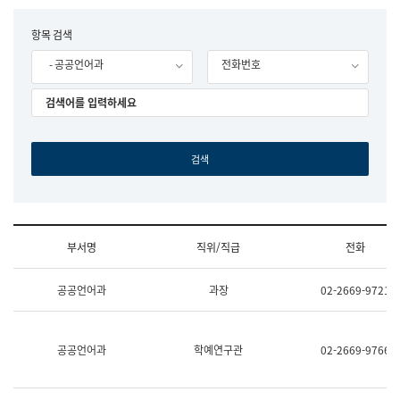
립
국
F
항목 검색
어
o
원
- 공공언어과
전화번호
r
조
m
직
도
국
어
원
원
장
기
획
연
수
부서명
직위/직급
전화
부
기
조
획
공공언어과
과장
02-2669-9721
직
운
및
영
업
과
무
공
공공언어과
학예연구관
02-2669-9766
소
공
개
언
(부
어
서
과