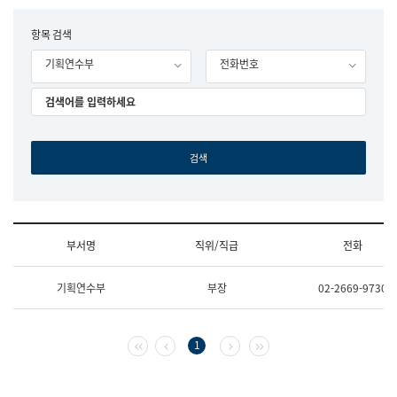
립
국
F
항목 검색
어
o
원
기획연수부
전화번호
r
조
m
직
도
국
어
원
원
장
기
획
연
수
부서명
직위/직급
전화
부
기
조
획
기획연수부
부장
02-2669-9730
직
운
및
영
업
과
무
공
첫 페이지
이전 페이지
다음 페이지
마지막 페이지
1
소
공
개
언
(부
어
서
과