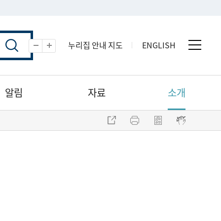
누리집 안내 지도
ENGLISH
전체 
축소
확대
알림
자료
소개
주소 복사
프린트
점자파일 내려받기
점자뷰어 보