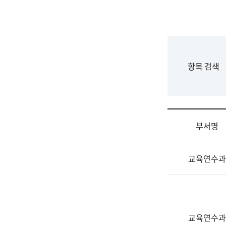
국
립
국
어
원
F
항목 검색
조
o
직
r
도
m
국
어
부서명
원
원
조
장
교육연수과
직
기
및
획
업
연
무
수
소
부
교육연수과
개
기