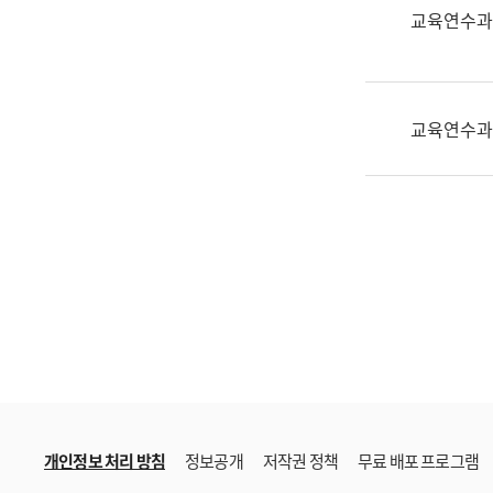
한
교육연수과
국
어
진
흥
교육연수과
과
수
어
점
자
진
흥
과
개인정보 처리 방침
정보공개
저작권 정책
무료 배포 프로그램