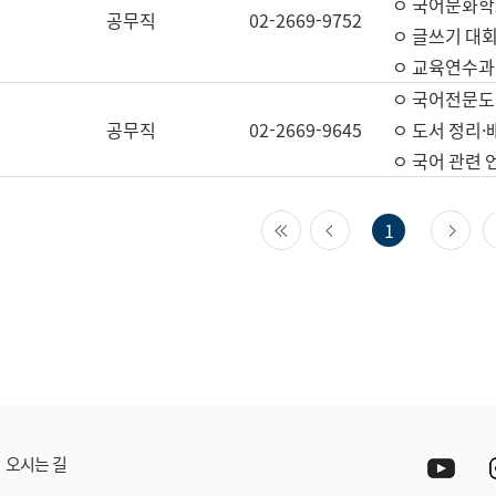
ㅇ 국어문화학
공무직
02-2669-9752
ㅇ 글쓰기 대회
ㅇ 교육연수과
ㅇ 국어전문도
공무직
02-2669-9645
ㅇ 도서 정리·
ㅇ 국어 관련
첫 페이지
이전 페이지
다
1
Yout
오시는 길