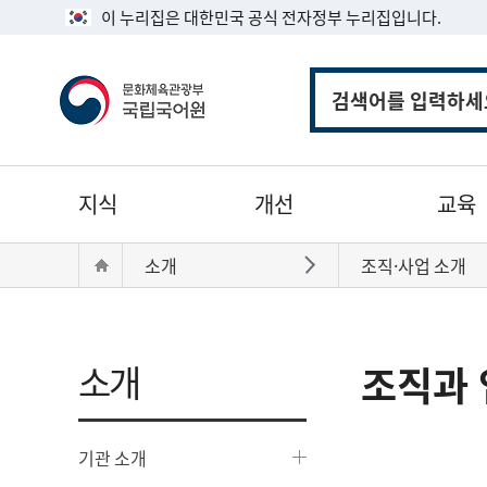
이 누리집은 대한민국 공식 전자정부 누리집입니다.
통
합
검
색
주
지식
개선
교육
메
뉴
현
Home
소개
조직·사업 소개
바로가기
재
위
치:
소개
조직과 
기관 소개