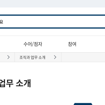
수어/점자
참여
조직과 업무 소개
바로가기
바로가기
업무 소개