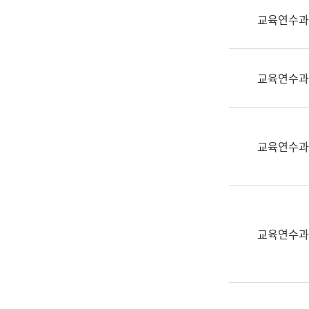
실
교육연수과
어
문
연
구
교육연수과
과
어
문
연
교육연수과
구
과
(사
전
팀)
교육연수과
언
어
정
보
과