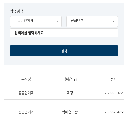
립
국
F
항목 검색
어
o
원
- 공공언어과
전화번호
r
조
m
직
도
국
어
원
원
장
기
획
연
수
부서명
직위/직급
전화
부
기
조
획
공공언어과
과장
02-2669-9721
직
운
및
영
업
과
무
공
공공언어과
학예연구관
02-2669-9766
소
공
개
언
(부
어
서
과