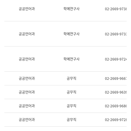
명,
교
공공언어과
학예연구사
02-2669-9738
직
육
위/
연
직
수
급,
과
전
어
공공언어과
학예연구사
02-2669-9733
화,
문
담
연
당
구
업
실
무)
어
공공언어과
학예연구사
02-2669-9724
문
연
구
과
공공언어과
공무직
02-2669-9667
어
문
연
공공언어과
공무직
02-2669-9639
구
과
(사
공공언어과
공무직
02-2669-9680
전
팀)
언
공공언어과
공무직
02-2669-9728
어
정