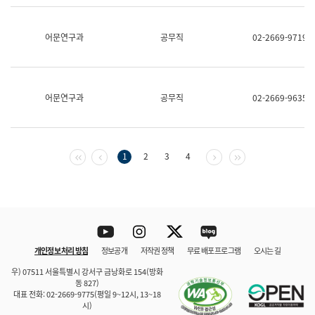
보
과
한
어문연구과
공무직
02-2669-9719
국
어
진
흥
과
어문연구과
공무직
02-2669-9635
수
어
점
자
진
첫 페이지
이전 페이지
다음 페이지
마지막 페이지
1
2
3
4
흥
과
Youtube
Instagram
Twitter
blog
개인정보 처리 방침
정보공개
저작권 정책
무료 배포 프로그램
오시는 길
바로 가기
문체부와 소속기관
우) 07511 서울특별시 강서구 금낭화로 154(방화
동 827)
대표 전화: 02-2669-9775(평일 9~12시, 13~18
시)