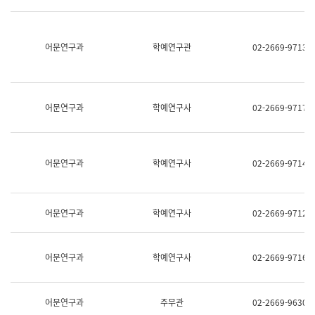
명,
교
직
육
위/
연
직
어문연구과
학예연구관
02-2669-9713
수
급,
과
전
어
화,
문
담
연
당
구
어문연구과
학예연구사
02-2669-9717
업
실
무)
어
문
연
어문연구과
학예연구사
02-2669-9714
구
과
어
문
어문연구과
학예연구사
02-2669-9712
연
구
과
(사
어문연구과
학예연구사
02-2669-9716
전
팀)
언
어
어문연구과
주무관
02-2669-9630
정