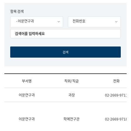
립
국
F
항목 검색
어
o
원
- 어문연구과
전화번호
r
조
m
직
도
국
어
원
원
장
기
획
연
수
부서명
직위/직급
전화
부
기
조
획
어문연구과
과장
02-2669-9711
직
운
및
영
업
과
무
공
소
공
어문연구과
학예연구관
02-2669-9718
개
언
(부
어
서
과