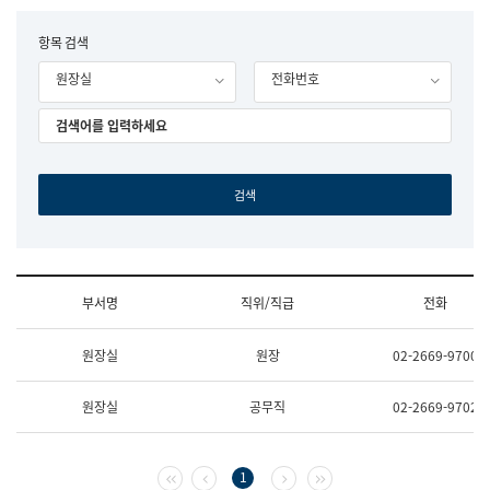
립
국
F
항목 검색
어
o
원
원장실
전화번호
r
조
m
직
도
국
어
원
원
장
기
획
연
수
부서명
직위/직급
전화
부
기
조
획
원장실
원장
02-2669-9700
직
운
및
영
업
과
원장실
공무직
02-2669-9702
무
공
소
공
개
언
(부
어
첫 페이지
이전 페이지
다음 페이지
마지막 페이지
1
서
과