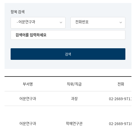
립
국
F
항목 검색
어
o
원
- 어문연구과
전화번호
r
조
m
직
도
국
어
원
원
장
기
획
연
수
부서명
직위/직급
전화
부
기
조
획
어문연구과
과장
02-2669-9711
직
운
및
영
업
과
무
공
소
공
어문연구과
학예연구관
02-2669-9718
개
언
(부
어
서
과