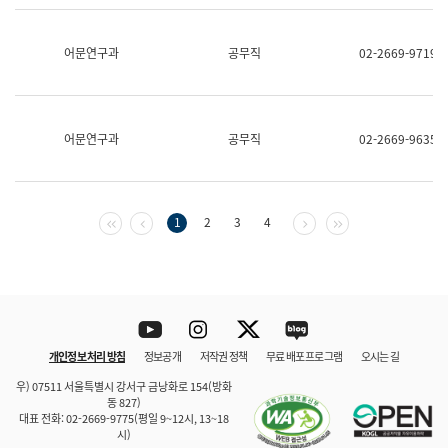
보
과
한
어문연구과
공무직
02-2669-9719
국
어
진
흥
과
어문연구과
공무직
02-2669-9635
수
어
점
자
진
첫 페이지
이전 페이지
다음 페이지
마지막 페이지
1
2
3
4
흥
과
Youtube
Instagram
Twitter
blog
개인정보 처리 방침
정보공개
저작권 정책
무료 배포 프로그램
오시는 길
바로 가기
문체부와 소속기관
우) 07511 서울특별시 강서구 금낭화로 154(방화
동 827)
대표 전화: 02-2669-9775(평일 9~12시, 13~18
시)