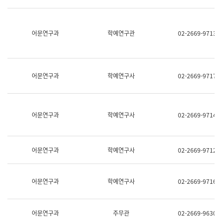
명,
교
직
육
위/
연
직
어문연구과
학예연구관
02-2669-9713
수
급,
과
전
어
화,
문
담
연
당
구
어문연구과
학예연구사
02-2669-9717
업
실
무)
어
문
연
어문연구과
학예연구사
02-2669-9714
구
과
어
문
어문연구과
학예연구사
02-2669-9712
연
구
과
(사
어문연구과
학예연구사
02-2669-9716
전
팀)
언
어
어문연구과
주무관
02-2669-9630
정