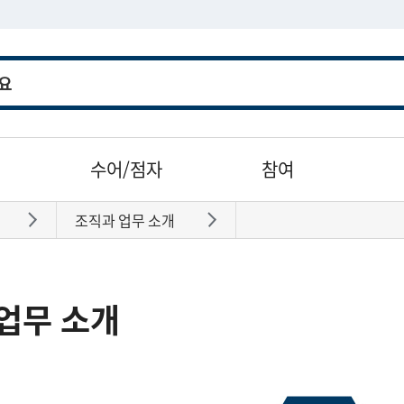
수어/점자
참여
조직과 업무 소개
바로가기
바로가기
업무 소개