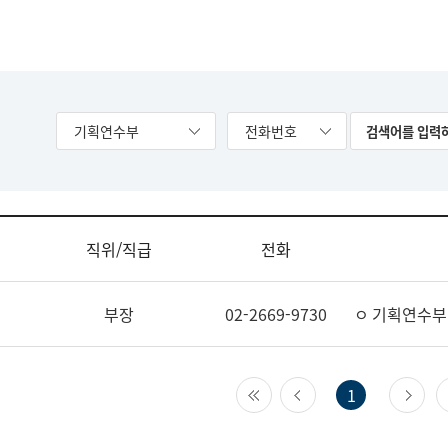
기획연수부
전화번호
직위/직급
전화
부장
02-2669-9730
ㅇ 기획연수부
첫 페이지
이전 페이지
다
1