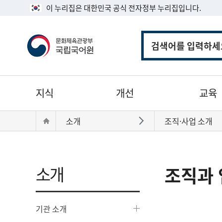
이 누리집은 대한민국 공식 전자정부 누리집입니다.
통
합
검
색
주
지식
개선
교육
메
뉴
현
Home
소개
조직·사업 소개
바로가기
재
위
치:
소개
조직과 
기관 소개