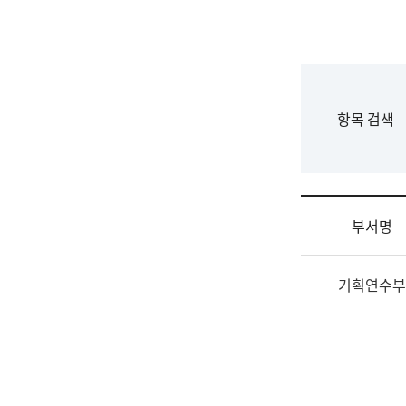
국
립
국
어
원
F
항목 검색
조
o
직
r
도
m
국
어
부서명
원
원
조
장
기획연수부
직
기
및
획
업
연
무
수
소
부
개
기