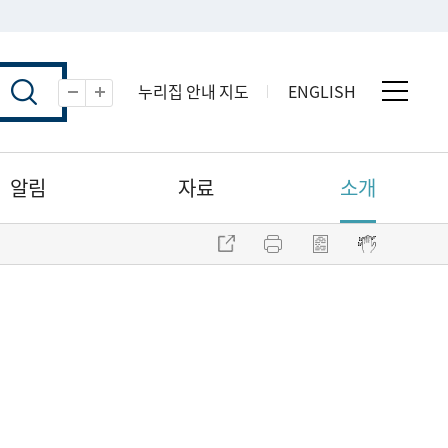
누리집 안내 지도
ENGLISH
전체 
축소
확대
알림
자료
소개
주소 복사
프린트
점자파일 내려받기
점자뷰어 보