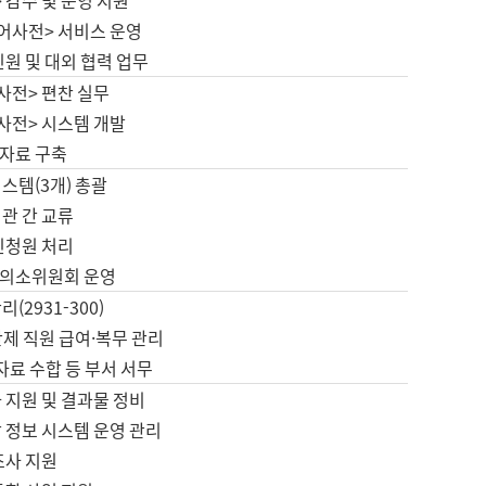
 감수 및 운영 지원
국어사전> 서비스 운영
민원 및 대외 협력 업무
사전> 편찬 실무
사전> 시스템 개발
자료 구축
스템(3개) 총괄
관 간 교류
민청원 처리
의소위원회 운영
(2931-300)
제 직원 급여·복무 관리
 자료 수합 등 부서 서무
 지원 및 결과물 정비
 정보 시스템 운영 관리
조사 지원