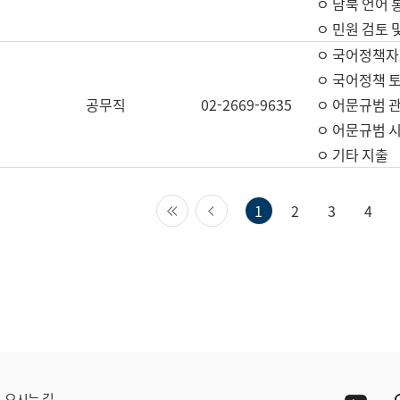
ㅇ 남북 언어 
ㅇ 민원 검토 
ㅇ 국어정책자
ㅇ 국어정책 
공무직
02-2669-9635
ㅇ 어문규범 
ㅇ 어문규범 
ㅇ 기타 지출
첫 페이지
이전 페이지
1
2
3
4
Yout
오시는 길