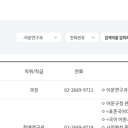
- 어문연구과
전화번호
직위/직급
전화
과장
02-2669-9711
ㅇ 어문연구과
ㅇ 어문규정 
ㅇ <표준국어
ㅇ <국어 어원
학예연구관
02-2669-9718
ㅇ 사전편찬 