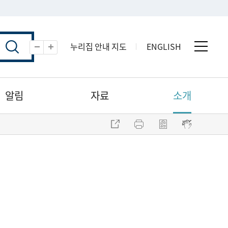
누리집 안내 지도
ENGLISH
전체 
축소
확대
알림
자료
소개
주소 복사
프린트
점자파일 내려받기
점자뷰어 보