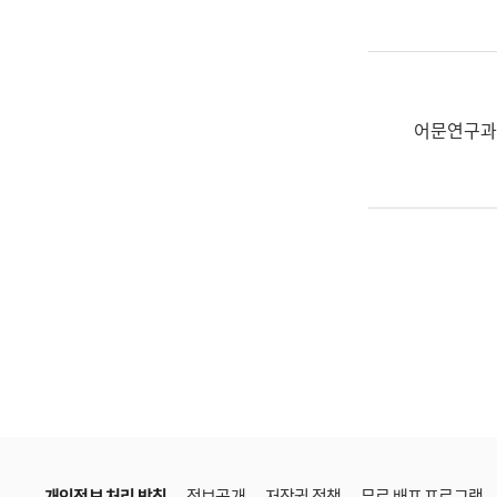
한
국
어
진
흥
어문연구과
과
수
어
점
자
진
흥
과
개인정보 처리 방침
정보공개
저작권 정책
무료 배포 프로그램