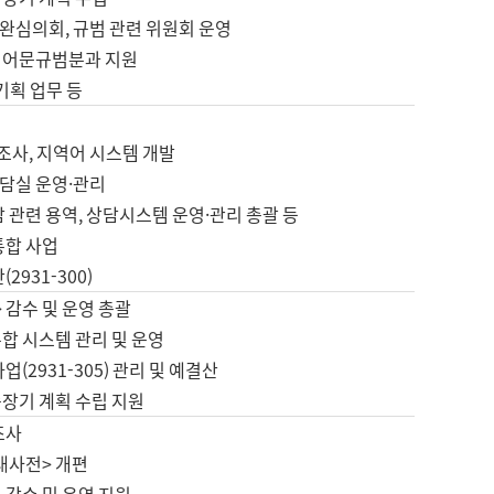
완심의회, 규범 관련 위원회 운영
 어문규범분과 지원
 기획 업무 등
업
 조사, 지역어 시스템 개발
담실 운영·관리
 관련 용역, 상담시스템 운영·관리 총괄 등
통합 사업
2931-300)
 감수 및 운영 총괄
합 시스템 관리 및 운영
업(2931-305) 관리 및 예결산
중장기 계획 수립 지원
조사
대사전> 개편