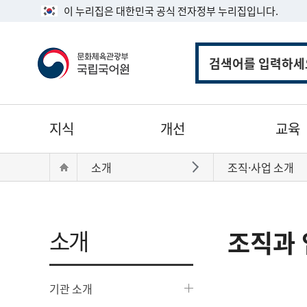
이 누리집은 대한민국 공식 전자정부 누리집입니다.
통
합
검
색
주
지식
개선
교육
메
뉴
현
Home
소개
조직·사업 소개
바로가기
재
위
치:
소개
조직과 
기관 소개