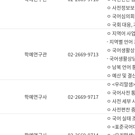
ㅇ 사전정보보
ㅇ 국어심의회
ㅇ 국회 대응,
ㅇ 지역어 사
- 지역별 언어
ㅇ 국어생활상
학예연구관
02-2669-9713
- 국어생활상담
ㅇ 남북 언어 
ㅇ 예산 및 결산(
ㅇ <우리말샘>
ㅇ 국어사전 통
학예연구사
02-2669-9717
ㅇ 사전 세부 사
ㅇ 사전편찬 
ㅇ 국어 실태 
ㅇ <표준국어