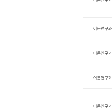
어문연구과
실
어
문
연
구
어문연구과
과
어
문
연
어문연구과
구
과
(사
전
어문연구과
팀)
언
어
정
보
어문연구과
과