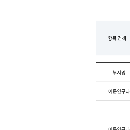
국
립
국
어
원
F
항목 검색
조
o
직
r
도
m
국
어
부서명
원
원
조
장
어문연구과
직
기
및
획
업
연
무
수
소
부
개
기
어문연구과