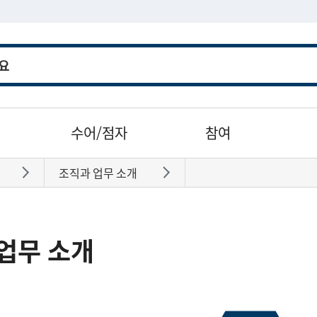
수어/점자
참여
조직과 업무 소개
바로가기
바로가기
업무 소개