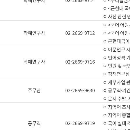
학예연구사
02-2669-9714
ㅇ <우리말샘>
ㅇ <근현대 
ㅇ 사전 관련 
ㅇ <국어 어원
학예연구사
02-2669-9712
ㅇ <국어 어원
ㅇ 근현대국어
ㅇ 어문연구 시
ㅇ 언어정책 기
학예연구사
02-2669-9716
ㅇ 민원 및 국
ㅇ 정책연구심
ㅇ 세부사업 관리
주무관
02-2669-9630
ㅇ 공무직·기간
ㅇ 문서 수발,
ㅇ 지역어 조사
ㅇ 지역어 종합
공무직
02-2669-9719
ㅇ 국어 실태 