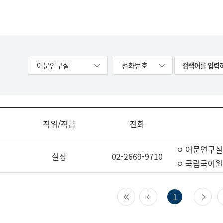
어문연구실
전화번호
직위/직급
전화
ㅇ 어문연구실
실장
02-2669-9710
ㅇ 국립국어원
첫 페이지
이전 페이지
다
1