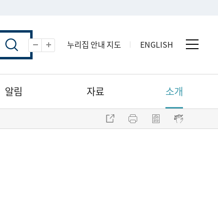
누리집 안내 지도
ENGLISH
전체 
축소
확대
알림
자료
소개
주소 복사
프린트
점자파일 내려받기
점자뷰어 보