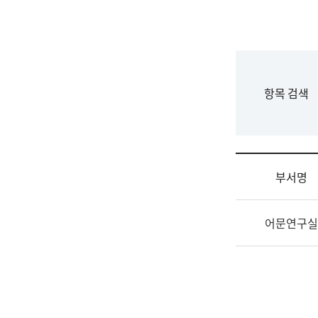
국
립
국
어
원
F
항목 검색
조
o
직
r
도
m
국
어
부서명
원
원
조
장
어문연구실
직
기
및
획
업
연
무
수
소
부
개
기