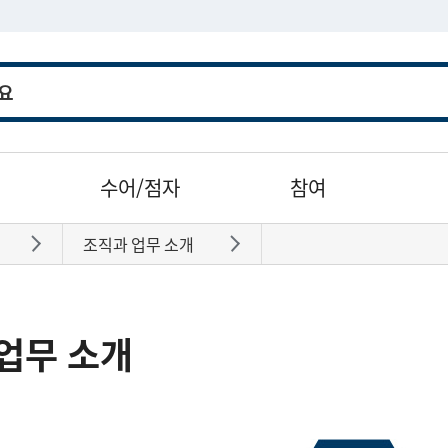
수어/점자
참여
조직과 업무 소개
바로가기
바로가기
업무 소개