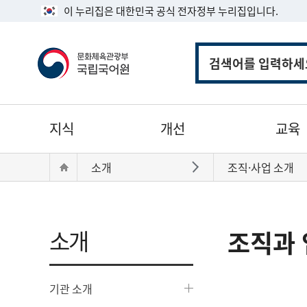
이 누리집은 대한민국 공식 전자정부 누리집입니다.
통
합
검
색
주
지식
개선
교육
메
뉴
현
Home
소개
조직·사업 소개
바로가기
재
위
치:
소개
조직과 
기관 소개