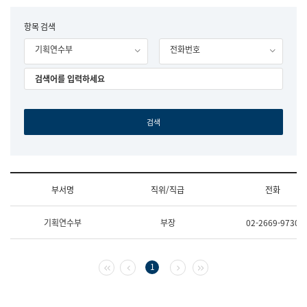
립
국
F
항목 검색
어
o
원
기획연수부
전화번호
r
조
m
직
도
국
어
원
원
장
기
획
연
수
부서명
직위/직급
전화
부
기
조
획
기획연수부
부장
02-2669-9730
직
운
및
영
업
과
무
공
첫 페이지
이전 페이지
다음 페이지
마지막 페이지
1
소
공
개
언
(부
어
서
과