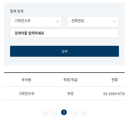
립
국
F
항목 검색
어
o
원
기획연수부
전화번호
r
조
m
직
도
국
어
원
원
장
기
획
연
수
부서명
직위/직급
전화
부
기
조
획
기획연수부
부장
02-2669-9730
직
운
및
영
업
과
무
공
첫 페이지
이전 페이지
다음 페이지
마지막 페이지
1
소
공
개
언
(부
어
서
과