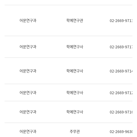
명,
교
직
육
위/
연
직
어문연구과
학예연구관
02-2669-9713
수
급,
과
전
어
화,
문
담
연
당
구
어문연구과
학예연구사
02-2669-9717
업
실
무)
어
문
연
어문연구과
학예연구사
02-2669-9714
구
과
어
문
어문연구과
학예연구사
02-2669-9712
연
구
과
(사
어문연구과
학예연구사
02-2669-9716
전
팀)
언
어
어문연구과
주무관
02-2669-9630
정