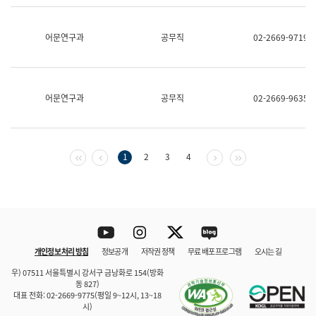
보
과
한
어문연구과
공무직
02-2669-9719
국
어
진
흥
과
어문연구과
공무직
02-2669-9635
수
어
점
자
진
첫 페이지
이전 페이지
다음 페이지
마지막 페이지
1
2
3
4
흥
과
Youtube
Instagram
Twitter
blog
개인정보 처리 방침
정보공개
저작권 정책
무료 배포 프로그램
오시는 길
바로 가기
문체부와 소속기관
우) 07511 서울특별시 강서구 금낭화로 154(방화
동 827)
대표 전화: 02-2669-9775(평일 9~12시, 13~18
시)