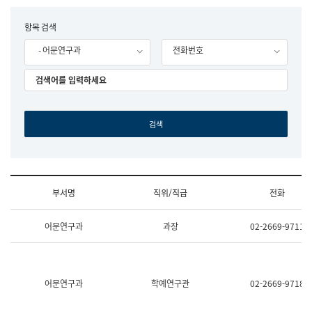
립
국
F
항목 검색
어
o
원
- 어문연구과
전화번호
r
조
m
직
도
국
어
원
원
장
기
획
연
수
부서명
직위/직급
전화
부
기
조
획
어문연구과
과장
02-2669-9711
직
운
및
영
업
과
무
공
소
공
어문연구과
학예연구관
02-2669-9718
개
언
(부
어
서
과