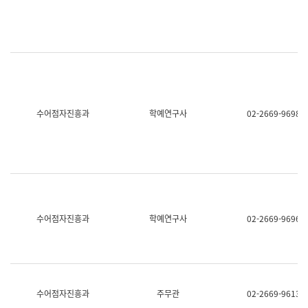
명,
교
직
육
위/
연
직
수
급,
과
전
어
화,
문
담
연
당
구
수어점자진흥과
학예연구사
02-2669-9698
업
실
무)
어
문
연
구
과
어
문
연
수어점자진흥과
학예연구사
02-2669-9696
구
과
(사
전
팀)
언
어
수어점자진흥과
주무관
02-2669-9613
정