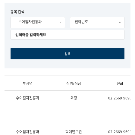
립
국
F
항목 검색
어
o
원
- 수어점자진흥과
전화번호
r
조
m
직
도
국
어
원
원
장
기
획
연
수
부서명
직위/직급
전화
부
기
조
획
수어점자진흥과
과장
02-2669-9690
직
운
및
영
업
과
무
공
소
공
개
언
(부
어
수어점자진흥과
학예연구관
02-2669-9691
서
과