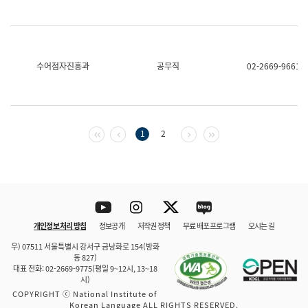
수어점자진흥과
공무직
02-2669-9661
첫 페이지
이전 페이지
다음 페이지
마지막 페이지
1
2
Youtube
Instagram
Twitter
blog
개인정보 처리 방침
정보공개
저작권 정책
무료 배포 프로그램
오시는 길
바로 가기
문체부와 소속기관
우) 07511 서울특별시 강서구 금낭화로 154(방화
동 827)
대표 전화: 02-2669-9775(평일 9~12시, 13~18
시)
COPYRIGHT ⓒ National Institute of
Korean Language ALL RIGHTS RESERVED.