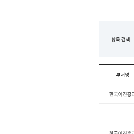
국
립
국
어
원
F
항목 검색
조
o
직
r
도
m
국
어
부서명
원
원
조
장
한국어진흥
직
기
및
획
업
연
무
수
소
부
개
기
한국어진흥