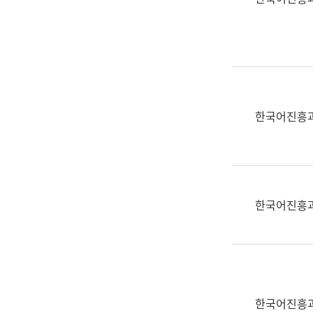
(부
획
서
운
명,
영
직
과
위/
공
직
공
급,
언
한국어진흥
전
어
화,
과
담
교
당
육
업
연
한국어진흥
무)
수
과
어
문
연
구
한국어진흥