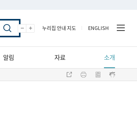
누리집 안내 지도
ENGLISH
전체 
축소
확대
알림
자료
소개
주소 복사
프린트
점자파일 내려받기
점자뷰어 보