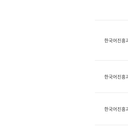
실
어
문
연
구
과
한국어진흥
어
문
연
구
과
한국어진흥
(사
전
팀)
언
어
한국어진흥
정
보
과