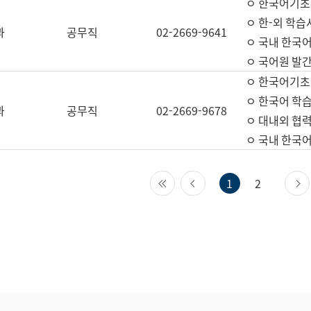
ㅇ 한국어기초
ㅇ 한-외 학습
과
공무직
02-2669-9641
ㅇ 국내 한국
ㅇ 국어원 발간
ㅇ 한국어기초
ㅇ 한국어 학
과
공무직
02-2669-9678
ㅇ 대내외 협력
ㅇ 국내 한국
첫 페이지
이전 페이지
1
2