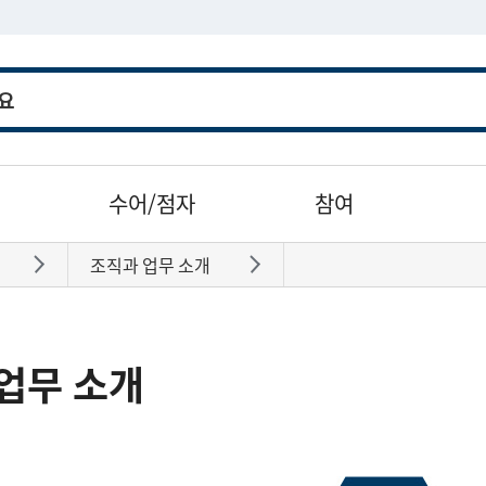
수어/점자
참여
조직과 업무 소개
바로가기
바로가기
업무 소개