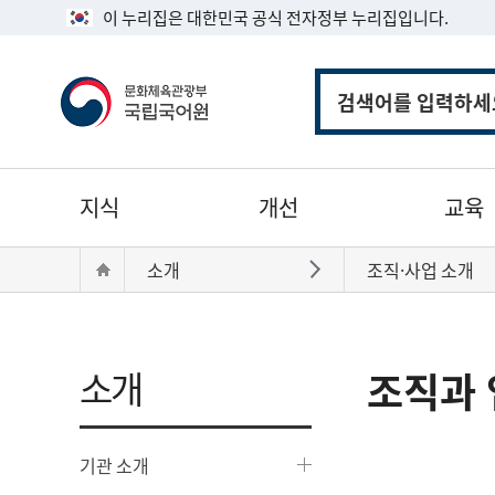
이 누리집은 대한민국 공식 전자정부 누리집입니다.
통
합
검
색
주
지식
개선
교육
메
뉴
현
Home
소개
조직·사업 소개
바로가기
재
위
치:
소개
조직과 
기관 소개