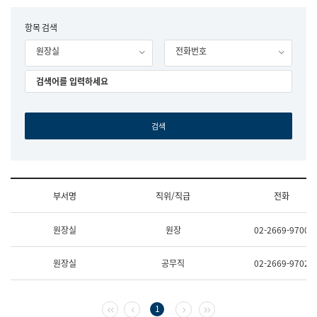
립
국
F
항목 검색
어
o
원
원장실
전화번호
r
조
m
직
도
국
어
원
원
장
기
획
연
수
부서명
직위/직급
전화
부
기
조
획
원장실
원장
02-2669-9700
직
운
및
영
업
과
원장실
공무직
02-2669-9702
무
공
소
공
개
언
(부
어
첫 페이지
이전 페이지
다음 페이지
마지막 페이지
1
서
과