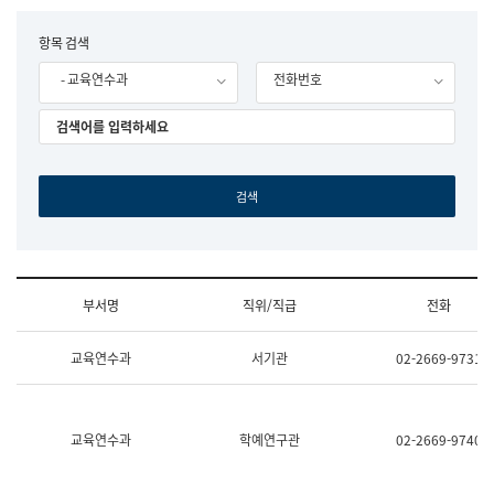
립
국
F
항목 검색
어
o
원
- 교육연수과
전화번호
r
조
m
직
도
국
어
원
원
장
기
획
연
수
부서명
직위/직급
전화
부
기
조
획
교육연수과
서기관
02-2669-9731
직
운
및
영
업
과
무
공
소
공
교육연수과
학예연구관
02-2669-9740
개
언
(부
어
서
과