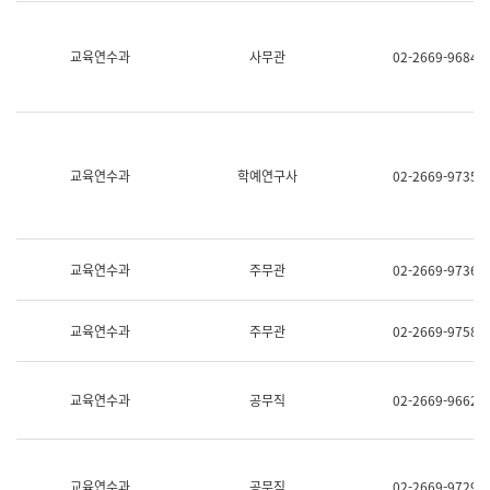
명,
교
직
육
위/
연
교육연수과
사무관
02-2669-9684
직
수
급,
과
전
어
화,
문
담
연
당
구
교육연수과
학예연구사
02-2669-9735
업
실
무)
어
문
연
구
교육연수과
주무관
02-2669-9736
과
어
문
교육연수과
주무관
02-2669-9758
연
구
과
(사
교육연수과
공무직
02-2669-9662
전
팀)
언
어
정
교육연수과
공무직
02-2669-9729