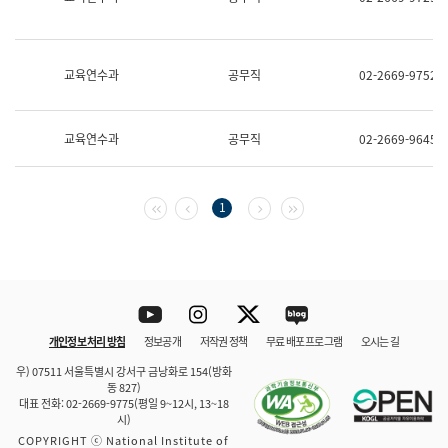
보
과
한
국
교육연수과
공무직
02-2669-9752
어
진
흥
과
교육연수과
공무직
02-2669-9645
수
어
점
자
첫 페이지
이전 페이지
다음 페이지
마지막 페이지
1
진
흥
과
Youtube
Instagram
Twitter
blog
개인정보 처리 방침
정보공개
저작권 정책
무료 배포 프로그램
오시는 길
바로 가기
문체부와 소속기관
우) 07511 서울특별시 강서구 금낭화로 154(방화
동 827)
대표 전화: 02-2669-9775(평일 9~12시, 13~18
시)
COPYRIGHT ⓒ National Institute of