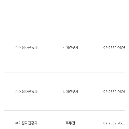
명,
교
직
육
위/
연
직
수
급,
과
전
어
화,
문
담
연
당
구
수어점자진흥과
학예연구사
02-2669-9698
업
실
무)
어
문
연
구
과
어
문
연
수어점자진흥과
학예연구사
02-2669-9696
구
과
(사
전
팀)
언
어
수어점자진흥과
주무관
02-2669-9613
정