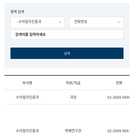
립
국
F
항목 검색
어
o
원
- 수어점자진흥과
전화번호
r
조
m
직
도
국
어
원
원
장
기
획
연
수
부서명
직위/직급
전화
부
기
조
획
수어점자진흥과
과장
02-2669-9690
직
운
및
영
업
과
무
공
소
공
개
언
(부
어
수어점자진흥과
학예연구관
02-2669-9691
서
과