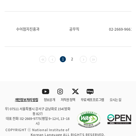
수어점자진흥과
공무직
02-2669-9661
첫 페이지
이전 페이지
다음 페이지
마지막 페이지
1
2
Youtube
Instagram
Twitter
blog
개인정보 처리 방침
정보공개
저작권 정책
무료 배포 프로그램
오시는 길
바로 가기
문체부와 소속기관
우) 07511 서울특별시 강서구 금낭화로 154(방화
동 827)
대표 전화: 02-2669-9775(평일 9~12시, 13~18
시)
COPYRIGHT ⓒ National Institute of
Korean Language ALL RIGHTS RESERVED.