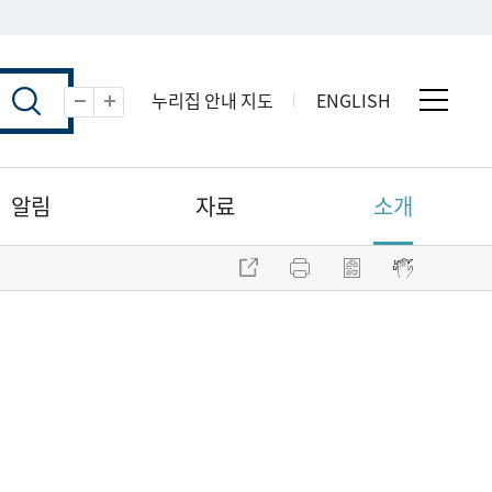
누리집 안내 지도
ENGLISH
전체 
축소
확대
알림
자료
소개
주소 복사
프린트
점자파일 내려받기
점자뷰어 보