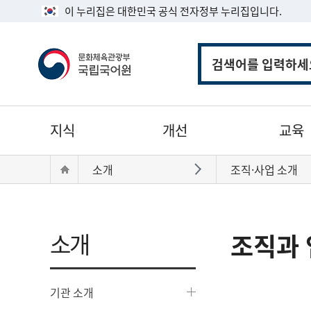
이 누리집은 대한민국 공식 전자정부 누리집입니다.
통
합
검
색
주
지식
개선
교육
메
뉴
현
Home
소개
조직·사업 소개
바로가기
재
위
치:
소개
조직과 
기관 소개