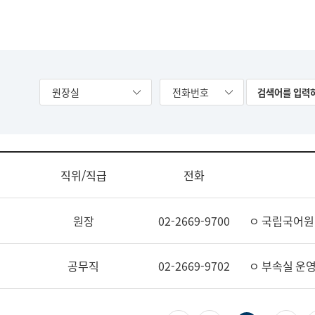
원장실
전화번호
직위/직급
전화
원장
02-2669-9700
ㅇ 국립국어원
공무직
02-2669-9702
ㅇ 부속실 운