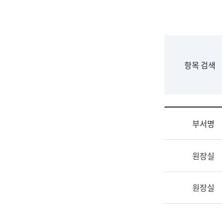
국
립
국
어
원
F
항목 검색
조
o
직
r
도
m
국
어
부서명
원
원
조
장
원장실
직
기
및
획
업
연
원장실
무
수
소
부
개
기