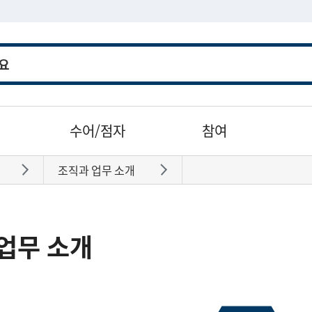
수어/점자
참여
조직과 업무 소개
바로가기
바로가기
업무 소개