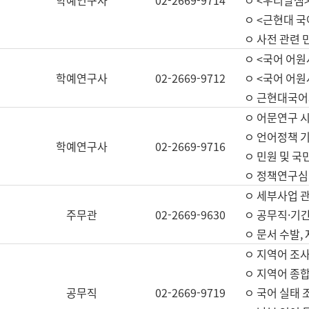
학예연구사
02-2669-9714
ㅇ <우리말샘>
ㅇ <근현대 
ㅇ 사전 관련 
ㅇ <국어 어원
학예연구사
02-2669-9712
ㅇ <국어 어원
ㅇ 근현대국어
ㅇ 어문연구 시
ㅇ 언어정책 기
학예연구사
02-2669-9716
ㅇ 민원 및 국
ㅇ 정책연구심
ㅇ 세부사업 관리
주무관
02-2669-9630
ㅇ 공무직·기간
ㅇ 문서 수발,
ㅇ 지역어 조사
ㅇ 지역어 종합
공무직
02-2669-9719
ㅇ 국어 실태 