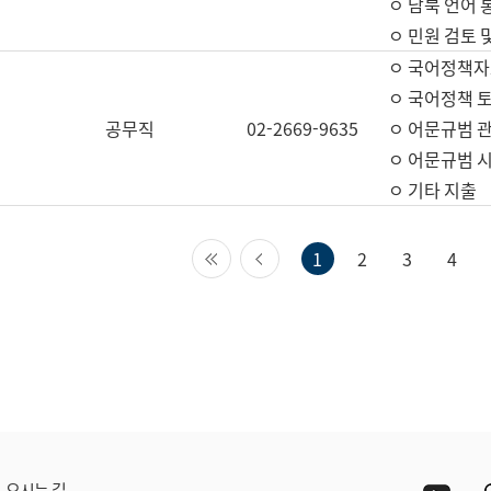
ㅇ 남북 언어 
ㅇ 민원 검토 
ㅇ 국어정책자
ㅇ 국어정책 
공무직
02-2669-9635
ㅇ 어문규범 
ㅇ 어문규범 
ㅇ 기타 지출
첫 페이지
이전 페이지
1
2
3
4
Yout
오시는 길