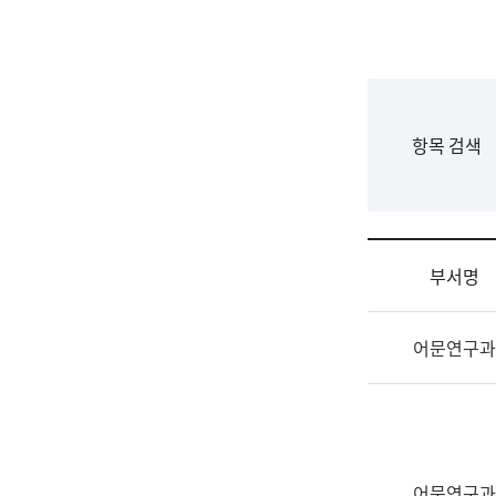
국
립
국
어
원
F
항목 검색
조
o
직
r
도
m
국
어
부서명
원
원
조
장
어문연구과
직
기
및
획
업
연
무
수
소
부
개
기
어문연구과