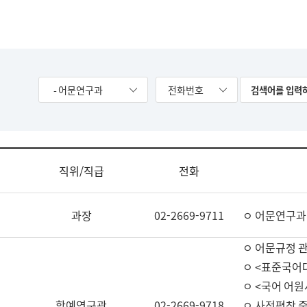
- 어문연구과
전화번호
직위/직급
전화
과장
02-2669-9711
ㅇ 어문연구과
ㅇ 어문규정 
ㅇ <표준국어
ㅇ <국어 어원
학예연구관
02-2669-9718
ㅇ 사전편찬 