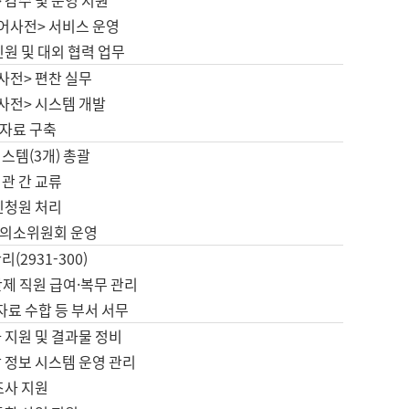
 감수 및 운영 지원
국어사전> 서비스 운영
민원 및 대외 협력 업무
사전> 편찬 실무
사전> 시스템 개발
자료 구축
스템(3개) 총괄
관 간 교류
민청원 처리
의소위원회 운영
(2931-300)
제 직원 급여·복무 관리
 자료 수합 등 부서 서무
 지원 및 결과물 정비
 정보 시스템 운영 관리
조사 지원