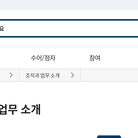
수어/점자
참여
조직과 업무 소개
바로가기
바로가기
업무 소개