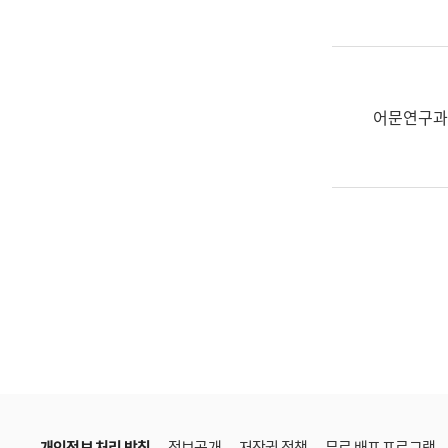
한
국
어
진
흥
어문연구과
과
수
어
점
자
진
흥
과
개인정보 처리 방침
정보공개
저작권 정책
무료 배포 프로그램