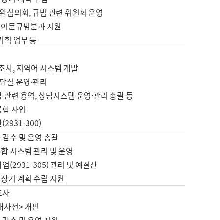
완심의회, 규범 관련 위원회 운영
 어문규범분과 지원
 기획 업무 등
업
 조사, 지역어 시스템 개발
담실 운영·관리
 관련 용역, 상담시스템 운영·관리 총괄 등
통합 사업
2931-300)
 감수 및 운영 총괄
합 시스템 관리 및 운영
업(2931-305) 관리 및 예결산
중장기 계획 수립 지원
조사
대사전> 개편