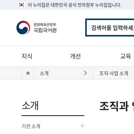
이 누리집은 대한민국 공식 전자정부 누리집입니다.
통
합
검
색
주
지식
개선
교육
메
뉴
현
Home
소개
조직·사업 소개
바로가기
재
위
치:
소개
조직과 
기관 소개