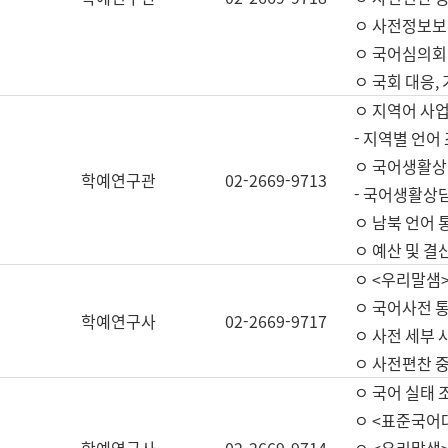
ㅇ 사전정보보
ㅇ 국어심의회
ㅇ 국회 대응,
ㅇ 지역어 사
- 지역별 언어
ㅇ 국어생활상
학예연구관
02-2669-9713
- 국어생활상담
ㅇ 남북 언어 
ㅇ 예산 및 결산(
ㅇ <우리말샘>
ㅇ 국어사전 통
학예연구사
02-2669-9717
ㅇ 사전 세부 사
ㅇ 사전편찬 
ㅇ 국어 실태 
ㅇ <표준국어