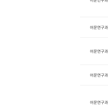
어문연구과
실
어
문
연
구
어문연구과
과
어
문
연
어문연구과
구
과
(사
전
어문연구과
팀)
언
어
정
보
어문연구과
과