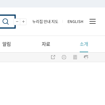
누리집 안내 지도
ENGLISH
전체 
축소
확대
알림
자료
소개
주소 복사
프린트
점자파일 내려받기
점자뷰어 보