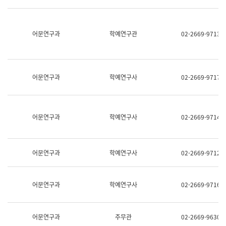
명,
교
직
육
위/
연
직
어문연구과
학예연구관
02-2669-9713
수
급,
과
전
어
화,
문
담
연
당
구
어문연구과
학예연구사
02-2669-9717
업
실
무)
어
문
연
어문연구과
학예연구사
02-2669-9714
구
과
어
문
어문연구과
학예연구사
02-2669-9712
연
구
과
(사
어문연구과
학예연구사
02-2669-9716
전
팀)
언
어
어문연구과
주무관
02-2669-9630
정