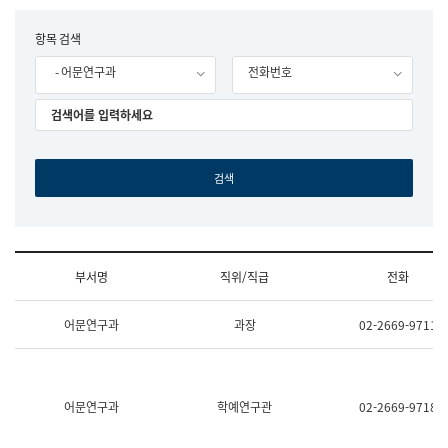
립
국
F
항목 검색
어
o
원
- 어문연구과
전화번호
r
조
m
직
도
국
어
원
원
장
기
획
연
수
부서명
직위/직급
전화
부
기
조
획
어문연구과
과장
02-2669-9711
직
운
및
영
업
과
무
공
소
공
어문연구과
학예연구관
02-2669-9718
개
언
(부
어
서
과