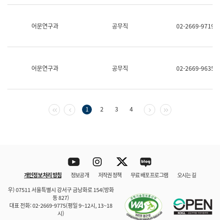
보
과
한
어문연구과
공무직
02-2669-9719
국
어
진
흥
과
어문연구과
공무직
02-2669-9635
수
어
점
자
진
첫 페이지
이전 페이지
다음 페이지
마지막 페이지
1
2
3
4
흥
과
Youtube
Instagram
Twitter
blog
개인정보 처리 방침
정보공개
저작권 정책
무료 배포 프로그램
오시는 길
바로 가기
문체부와 소속기관
우) 07511 서울특별시 강서구 금낭화로 154(방화
동 827)
대표 전화: 02-2669-9775(평일 9~12시, 13~18
시)