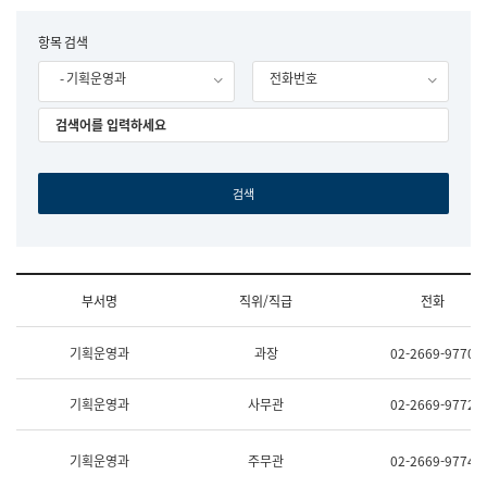
립
국
F
항목 검색
어
o
원
- 기획운영과
전화번호
r
조
m
직
도
국
어
원
원
장
기
획
연
수
부서명
직위/직급
전화
부
기
조
획
기획운영과
과장
02-2669-9770
직
운
및
영
업
과
기획운영과
사무관
02-2669-9772
무
공
소
공
개
언
기획운영과
주무관
02-2669-9774
(부
어
서
과