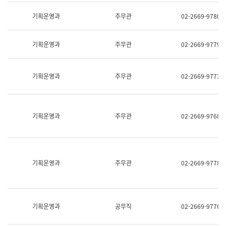
명,
교
직
기획운영과
주무관
02-2669-9780
육
위/
연
직
수
급,
과
기획운영과
주무관
02-2669-9779
전
어
화,
문
담
연
당
기획운영과
주무관
02-2669-9773
구
업
실
무)
어
문
연
기획운영과
주무관
02-2669-9768
구
과
어
문
연
구
기획운영과
주무관
02-2669-9778
과
(사
전
팀)
언
기획운영과
공무직
02-2669-9776
어
정