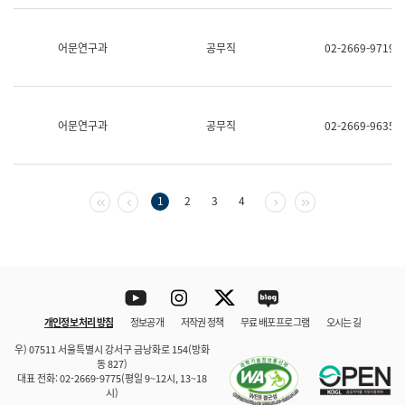
보
과
한
어문연구과
공무직
02-2669-9719
국
어
진
흥
과
어문연구과
공무직
02-2669-9635
수
어
점
자
진
첫 페이지
이전 페이지
다음 페이지
마지막 페이지
1
2
3
4
흥
과
Youtube
Instagram
Twitter
blog
개인정보 처리 방침
정보공개
저작권 정책
무료 배포 프로그램
오시는 길
바로 가기
문체부와 소속기관
우) 07511 서울특별시 강서구 금낭화로 154(방화
동 827)
대표 전화: 02-2669-9775(평일 9~12시, 13~18
시)