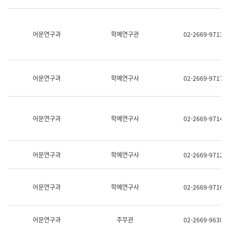
명,
교
직
육
위/
연
직
어문연구과
학예연구관
02-2669-9713
수
급,
과
전
어
화,
문
담
연
당
구
어문연구과
학예연구사
02-2669-9717
업
실
무)
어
문
연
어문연구과
학예연구사
02-2669-9714
구
과
어
문
어문연구과
학예연구사
02-2669-9712
연
구
과
(사
어문연구과
학예연구사
02-2669-9716
전
팀)
언
어
어문연구과
주무관
02-2669-9630
정