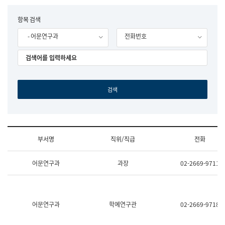
립
국
F
항목 검색
어
o
원
- 어문연구과
전화번호
r
조
m
직
도
국
어
원
원
장
기
획
연
수
부서명
직위/직급
전화
부
기
조
획
어문연구과
과장
02-2669-9711
직
운
및
영
업
과
무
공
소
공
어문연구과
학예연구관
02-2669-9718
개
언
(부
어
서
과