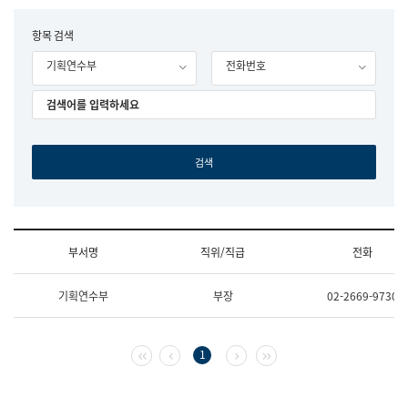
립
국
F
항목 검색
어
o
원
기획연수부
전화번호
r
조
m
직
도
국
어
원
원
장
기
획
연
수
부서명
직위/직급
전화
부
기
조
획
기획연수부
부장
02-2669-9730
직
운
및
영
업
과
무
공
첫 페이지
이전 페이지
다음 페이지
마지막 페이지
1
소
공
개
언
(부
어
서
과