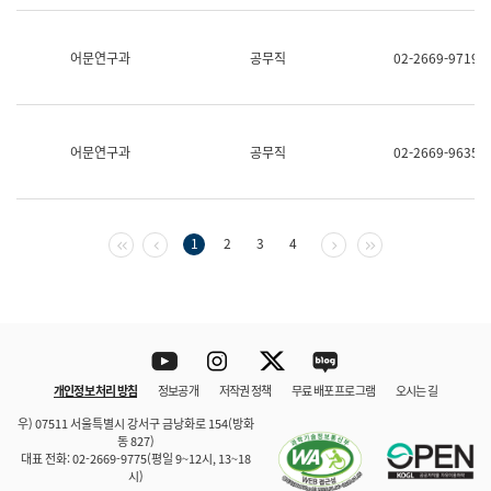
보
과
한
어문연구과
공무직
02-2669-9719
국
어
진
흥
과
어문연구과
공무직
02-2669-9635
수
어
점
자
진
첫 페이지
이전 페이지
다음 페이지
마지막 페이지
1
2
3
4
흥
과
Youtube
Instagram
Twitter
blog
개인정보 처리 방침
정보공개
저작권 정책
무료 배포 프로그램
오시는 길
바로 가기
문체부와 소속기관
우) 07511 서울특별시 강서구 금낭화로 154(방화
동 827)
대표 전화: 02-2669-9775(평일 9~12시, 13~18
시)