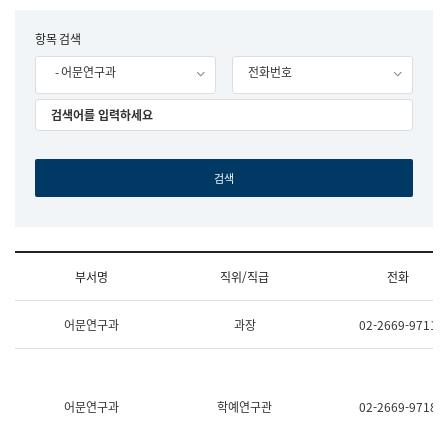
립
국
F
항목 검색
어
o
원
- 어문연구과
전화번호
r
조
m
직
도
국
어
원
원
장
기
획
연
수
부서명
직위/직급
전화
부
기
조
획
어문연구과
과장
02-2669-9711
직
운
및
영
업
과
무
공
소
공
어문연구과
학예연구관
02-2669-9718
개
언
(부
어
서
과