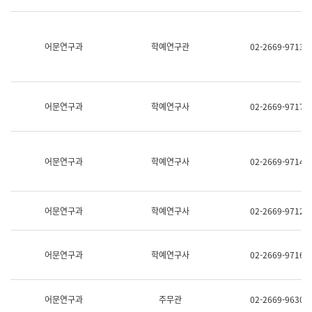
명,
교
직
육
위/
연
직
어문연구과
학예연구관
02-2669-9713
수
급,
과
전
어
화,
문
담
연
당
구
어문연구과
학예연구사
02-2669-9717
업
실
무)
어
문
연
어문연구과
학예연구사
02-2669-9714
구
과
어
문
어문연구과
학예연구사
02-2669-9712
연
구
과
(사
어문연구과
학예연구사
02-2669-9716
전
팀)
언
어
어문연구과
주무관
02-2669-9630
정