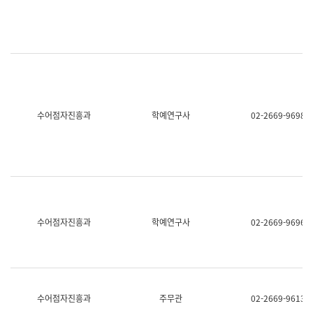
명,
교
직
육
위/
연
직
수
급,
과
전
어
화,
문
담
연
당
구
수어점자진흥과
학예연구사
02-2669-9698
업
실
무)
어
문
연
구
과
어
문
연
수어점자진흥과
학예연구사
02-2669-9696
구
과
(사
전
팀)
언
어
수어점자진흥과
주무관
02-2669-9613
정