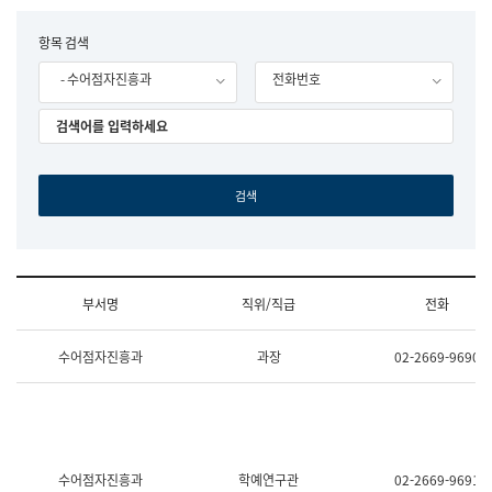
립
국
F
항목 검색
어
o
원
- 수어점자진흥과
전화번호
r
조
m
직
도
국
어
원
원
장
기
획
연
수
부서명
직위/직급
전화
부
기
조
획
수어점자진흥과
과장
02-2669-9690
직
운
및
영
업
과
무
공
소
공
개
언
(부
어
수어점자진흥과
학예연구관
02-2669-9691
서
과