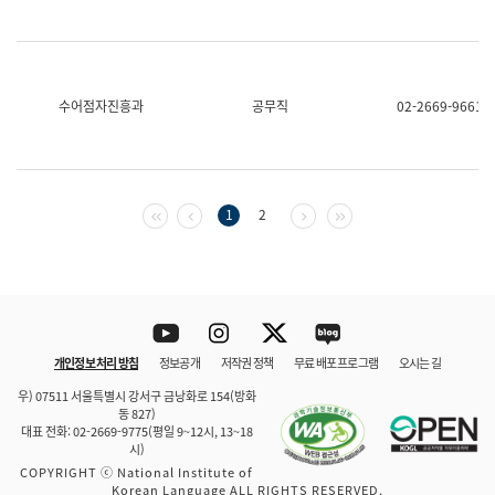
수어점자진흥과
공무직
02-2669-9661
첫 페이지
이전 페이지
다음 페이지
마지막 페이지
1
2
Youtube
Instagram
Twitter
blog
개인정보 처리 방침
정보공개
저작권 정책
무료 배포 프로그램
오시는 길
바로 가기
문체부와 소속기관
우) 07511 서울특별시 강서구 금낭화로 154(방화
동 827)
대표 전화: 02-2669-9775(평일 9~12시, 13~18
시)
COPYRIGHT ⓒ National Institute of
Korean Language ALL RIGHTS RESERVED.