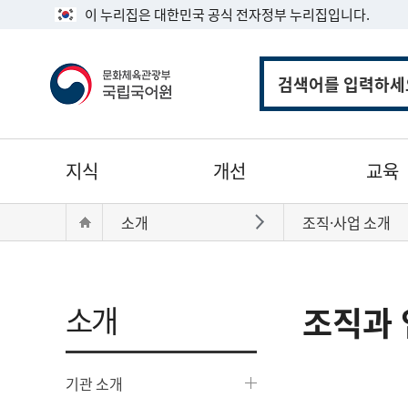
이 누리집은 대한민국 공식 전자정부 누리집입니다.
통
합
검
색
주
지식
개선
교육
메
뉴
현
Home
소개
조직·사업 소개
바로가기
재
위
치:
소개
조직과 
기관 소개