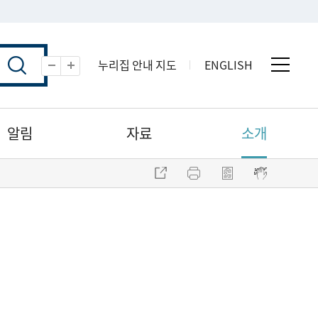
누리집 안내 지도
ENGLISH
전체 
축소
확대
알림
자료
소개
주소 복사
프린트
점자파일 내려받기
점자뷰어 보