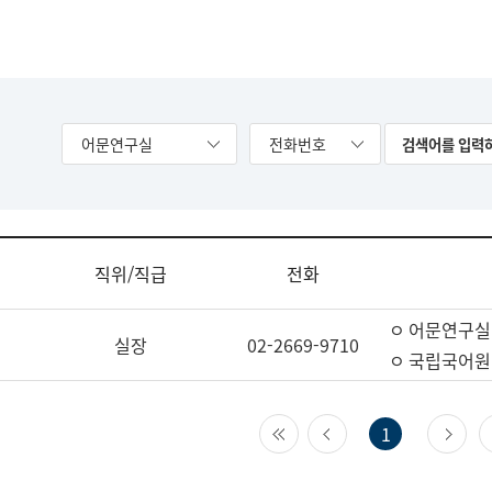
어문연구실
전화번호
직위/직급
전화
ㅇ 어문연구실
실장
02-2669-9710
ㅇ 국립국어원
첫 페이지
이전 페이지
다
1