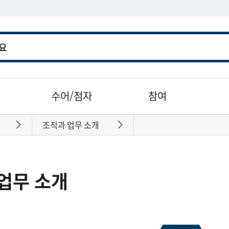
수어/점자
참여
조직과 업무 소개
바로가기
바로가기
업무 소개