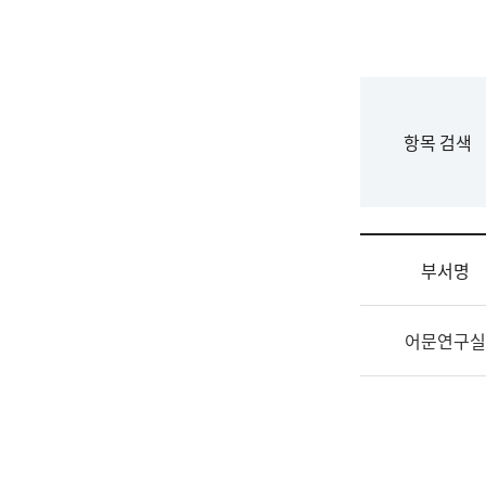
국
립
국
어
원
F
항목 검색
조
o
직
r
도
m
국
어
부서명
원
원
조
장
어문연구실
직
기
및
획
업
연
무
수
소
부
개
기