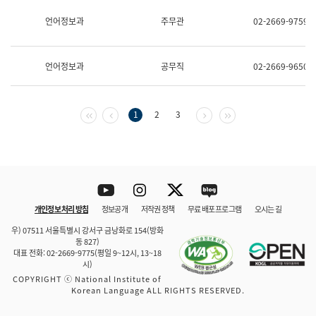
보
과
언어정보과
주무관
02-2669-9759
한
국
어
언어정보과
공무직
02-2669-9650
진
흥
과
수
첫 페이지
이전 페이지
다음 페이지
마지막 페이지
1
2
3
어
점
자
진
흥
과
Youtube
Instagram
Twitter
blog
개인정보 처리 방침
정보공개
저작권 정책
무료 배포 프로그램
오시는 길
바로 가기
문체부와 소속기관
우) 07511 서울특별시 강서구 금낭화로 154(방화
동 827)
대표 전화: 02-2669-9775(평일 9~12시, 13~18
시)
COPYRIGHT ⓒ National Institute of
Korean Language ALL RIGHTS RESERVED.