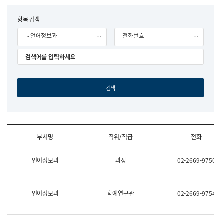
립
국
F
항목 검색
어
o
원
- 언어정보과
전화번호
r
조
m
직
도
국
어
원
원
장
기
획
연
수
부서명
직위/직급
전화
부
기
조
획
언어정보과
과장
02-2669-9750
직
운
및
영
업
과
무
공
언어정보과
학예연구관
02-2669-9754
소
공
개
언
(부
어
서
과