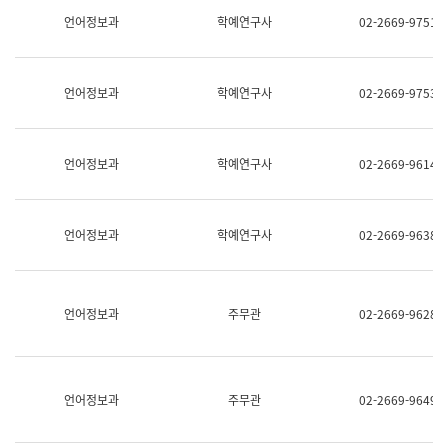
명,
교
언어정보과
학예연구사
02-2669-9751
직
육
위/
연
직
수
급,
과
언어정보과
학예연구사
02-2669-9753
전
어
화,
문
담
연
당
구
언어정보과
학예연구사
02-2669-9614
업
실
무)
어
문
연
언어정보과
학예연구사
02-2669-9638
구
과
어
문
연
언어정보과
주무관
02-2669-9628
구
과
(사
전
팀)
언어정보과
주무관
02-2669-9649
언
어
정